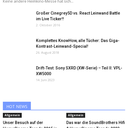
Keine andere Heimkino-Messe hat sich...
Großer Cinegrey5D vs. React Leinwand Battle
im Live Ticker!!
2. Oktober 2016
Komplettes KnowHow, alle Tücher: Das Giga-
Kontrast-Leinwand-Special!
26. August 2018
Drift-Test: Sony SXRD (XW-Serie) – Teil II: VPL-
XW5000
14. Juni 2023
HOT NEWS
Allgemein
Allgemein
Unser Besuch auf der
Das war die SoundBrothers Hifi