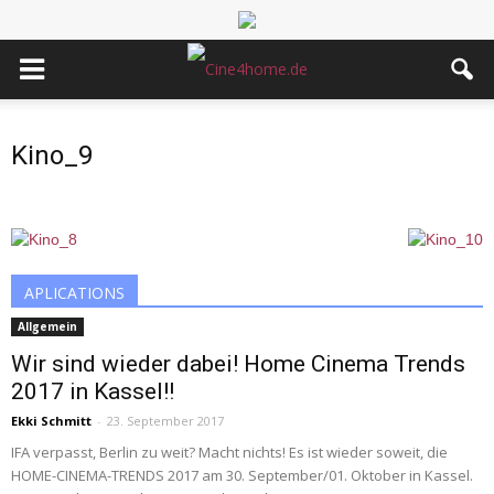
Kino_9
APLICATIONS
Allgemein
Wir sind wieder dabei! Home Cinema Trends
2017 in Kassel!!
Ekki Schmitt
-
23. September 2017
IFA verpasst, Berlin zu weit? Macht nichts! Es ist wieder soweit, die
HOME-CINEMA-TRENDS 2017 am 30. September/01. Oktober in Kassel.