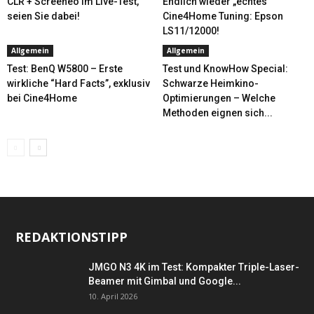
CLR + Screeneo im Live-Test,
Endlich wieder „echtes“
seien Sie dabei!
Cine4Home Tuning: Epson
LS11/12000!
Allgemein
Allgemein
Test: BenQ W5800 – Erste
Test und KnowHow Special:
wirkliche “Hard Facts”, exklusiv
Schwarze Heimkino-
bei Cine4Home
Optimierungen – Welche
Methoden eignen sich...
REDAKTIONSTIPP
JMGO N3 4K im Test: Kompakter Triple-Laser-
Beamer mit Gimbal und Google...
10. April 2026