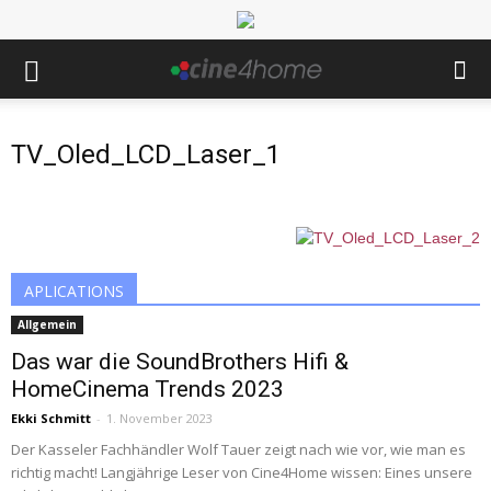
TV_Oled_LCD_Laser_1
APLICATIONS
Allgemein
Das war die SoundBrothers Hifi &
HomeCinema Trends 2023
Ekki Schmitt
-
1. November 2023
Der Kasseler Fachhändler Wolf Tauer zeigt nach wie vor, wie man es
richtig macht! Langjährige Leser von Cine4Home wissen: Eines unsere