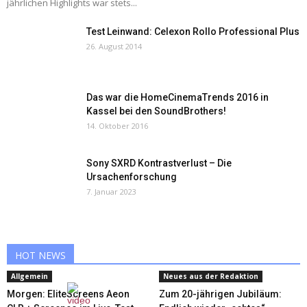
jährlichen Highlights war stets...
Test Leinwand: Celexon Rollo Professional Plus
26. August 2014
Das war die HomeCinemaTrends 2016 in
Kassel bei den SoundBrothers!
14. Oktober 2016
Sony SXRD Kontrastverlust – Die
Ursachenforschung
7. Januar 2023
HOT NEWS
Allgemein
Neues aus der Redaktion
Morgen: EliteScreens Aeon
Zum 20-jährigen Jubiläum: