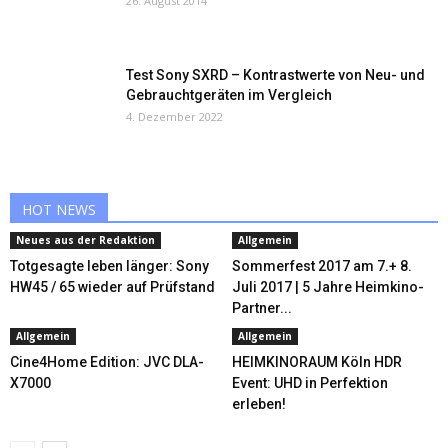
26. August 2014
Test Sony SXRD – Kontrastwerte von Neu- und
Gebrauchtgeräten im Vergleich
4. Dezember 2022
HOT NEWS
Neues aus der Redaktion
Allgemein
Totgesagte leben länger: Sony
Sommerfest 2017 am 7.+ 8.
HW45 / 65 wieder auf Prüfstand
Juli 2017 | 5 Jahre Heimkino-
Partner...
Allgemein
Allgemein
Cine4Home Edition: JVC DLA-
HEIMKINORAUM Köln HDR
X7000
Event: UHD in Perfektion
erleben!