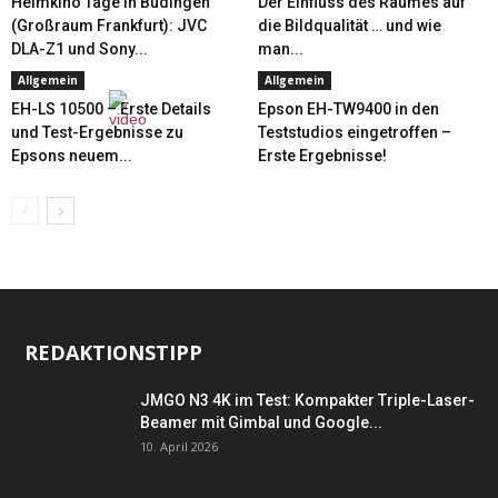
Heimkino Tage in Büdingen
Der Einfluss des Raumes auf
(Großraum Frankfurt): JVC
die Bildqualität … und wie
DLA-Z1 und Sony...
man...
Allgemein
Allgemein
EH-LS 10500 – Erste Details
Epson EH-TW9400 in den
und Test-Ergebnisse zu
Teststudios eingetroffen –
Epsons neuem...
Erste Ergebnisse!
REDAKTIONSTIPP
JMGO N3 4K im Test: Kompakter Triple-Laser-
Beamer mit Gimbal und Google...
10. April 2026