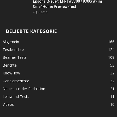
Epsons „Neue“: EH-TW7300 / 9300(W) im
Cine4Home Preview-Test
4. Juli 2016
BELIEBTE KATEGORIE
Allgemein
166
Testberichte
124
Beamer Tests
109
Berichte
53
KnowHow
32
Händlerberichte
32
Neues aus der Redaktion
21
Leinwand Tests
11
Videos
10