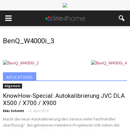
BenQ_W4000i_3
APLICATIONS
Allgemein
KnowHow-Special: Autokalibrierung JVC DLA
X500 / X700 / X900
Ekki Schmitt
-
10. April 2014
Macht die neue Autokalibrierung den Service vieler Fachhändler
überflüssig? Bei gehobenen Heimkino-Projektoren tritt neben der