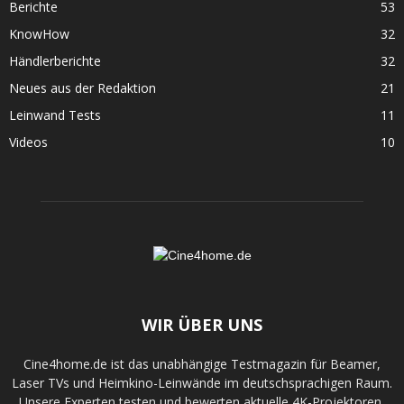
Berichte
53
KnowHow
32
Händlerberichte
32
Neues aus der Redaktion
21
Leinwand Tests
11
Videos
10
WIR ÜBER UNS
Cine4home.de ist das unabhängige Testmagazin für Beamer,
Laser TVs und Heimkino-Leinwände im deutschsprachigen Raum.
Unsere Experten testen und bewerten aktuelle 4K-Projektoren,