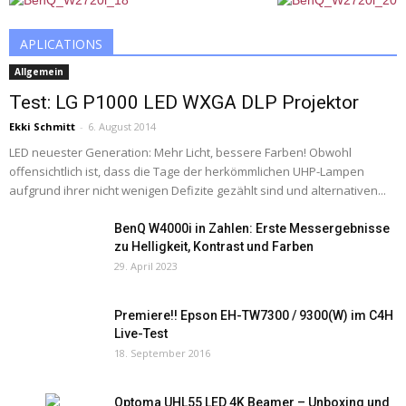
APLICATIONS
Allgemein
Test: LG P1000 LED WXGA DLP Projektor
Ekki Schmitt
-
6. August 2014
LED neuester Generation: Mehr Licht, bessere Farben! Obwohl
offensichtlich ist, dass die Tage der herkömmlichen UHP-Lampen
aufgrund ihrer nicht wenigen Defizite gezählt sind und alternativen...
BenQ W4000i in Zahlen: Erste Messergebnisse
zu Helligkeit, Kontrast und Farben
29. April 2023
Premiere!! Epson EH-TW7300 / 9300(W) im C4H
Live-Test
18. September 2016
Optoma UHL55 LED 4K Beamer – Unboxing und