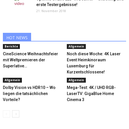
erste Testergebnisse!
21. November 2018
HOT NEWS
Berichte
Allgemein
CineScience Weihnachtsfeier
Noch diese Woche: 4K Laser
mit Weltpremieren der
Event Heimkinoraum
Superlative…
Luxemburg für
Kurzentschlossene!
Allgemein
Allgemein
Dolby Vision vs HDR10 – Wo
Mega-Test: 4K / UHD RGB-
liegen die tatsächlichen
LaserTV: GigaBlue Home
Vorteile?
Cinema 3