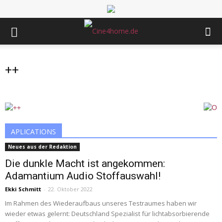
++
APLICATIONS
Neues aus der Redaktion
Die dunkle Macht ist angekommen:
Adamantium Audio Stoffauswahl!
Ekki Schmitt
-
22. Oktober 2022
Im Rahmen des Wiederaufbaus unseres Testraumes haben wir
wieder etwas gelernt: Deutschland Spezialist für lichtabsorbierende