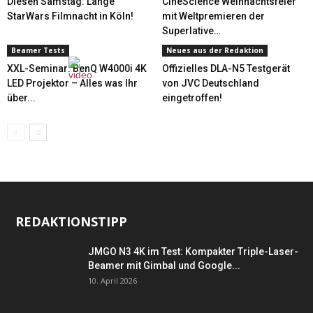
Diesen Samstag: Lange
CineScience Weihnachtsfeier
StarWars Filmnacht in Köln!
mit Weltpremieren der
Superlative…
Beamer Tests
Neues aus der Redaktion
XXL-Seminar: BenQ W4000i 4K
Offizielles DLA-N5 Testgerät
LED Projektor – Alles was Ihr
von JVC Deutschland
über...
eingetroffen!
REDAKTIONSTIPP
JMGO N3 4K im Test: Kompakter Triple-Laser-
Beamer mit Gimbal und Google...
10. April 2026