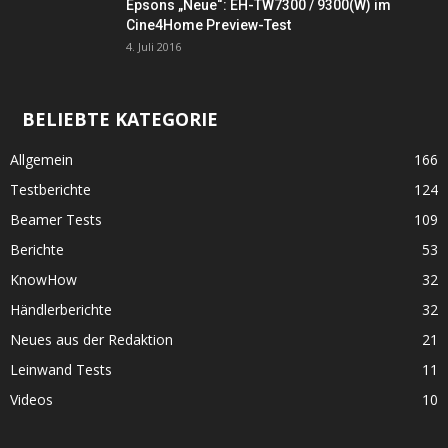
Epsons „Neue“: EH-TW7300 / 9300(W) im
Cine4Home Preview-Test
4. Juli 2016
BELIEBTE KATEGORIE
Allgemein
166
Testberichte
124
Beamer Tests
109
Berichte
53
KnowHow
32
Händlerberichte
32
Neues aus der Redaktion
21
Leinwand Tests
11
Videos
10