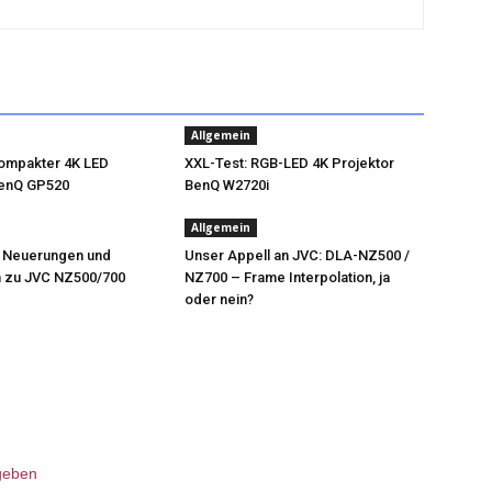
Allgemein
Kompakter 4K LED
XXL-Test: RGB-LED 4K Projektor
BenQ GP520
BenQ W2720i
Allgemein
 Neuerungen und
Unser Appell an JVC: DLA-NZ500 /
n zu JVC NZ500/700
NZ700 – Frame Interpolation, ja
oder nein?
geben