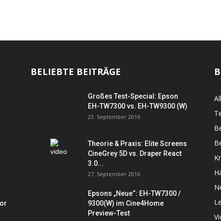
BELIEBTE BEITRÄGE
B
Großes Test-Special: Epson
Al
EH-TW7300 vs. EH-TW9300 (W)
Te
23. September 2016
B
Be
Theorie & Praxis: Elite Screens
CineGrey 5D vs. Draper React
K
3.0...
Hä
27. September 2016
N
Epsons „Neue“: EH-TW7300 /
L
tor
9300(W) im Cine4Home
Preview-Test
V