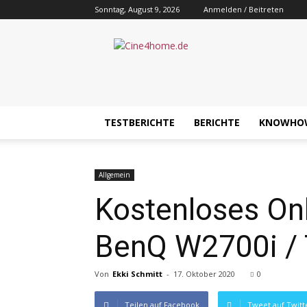
Sonntag, August 9, 2026
Anmelden / Beitreten
Cine4home.de
TESTBERICHTE
BERICHTE
KNOWHO
Allgemein
Kostenloses Onl
BenQ W2700i / 
Von
Ekki Schmitt
-
17. Oktober 2020
0
Teilen auf Facebook
Tweet auf Twitt