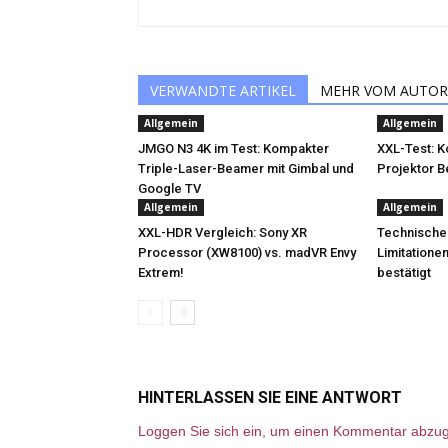
VERWANDTE ARTIKEL
MEHR VOM AUTOR
Allgemein
Allgemein
JMGO N3 4K im Test: Kompakter
XXL-Test: 
Triple-Laser-Beamer mit Gimbal und
Projektor 
Google TV
Allgemein
Allgemein
XXL-HDR Vergleich: Sony XR
Technische
Processor (XW8100) vs. madVR Envy
Limitatione
Extrem!
bestätigt
HINTERLASSEN SIE EINE ANTWORT
Loggen Sie sich ein, um einen Kommentar abzu