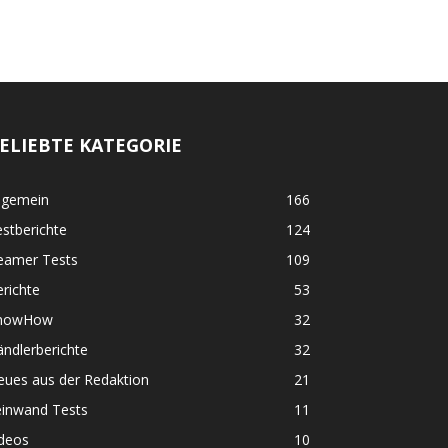
ELIEBTE KATEGORIE
lgemein
166
stberichte
124
eamer Tests
109
richte
53
nowHow
32
ndlerberichte
32
eues aus der Redaktion
21
einwand Tests
11
ideos
10