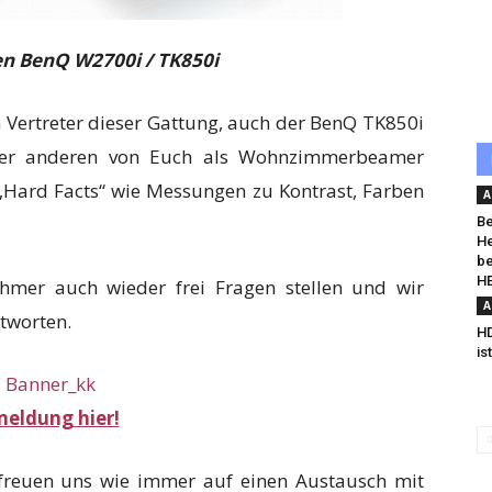
n BenQ W2700i / TK850i
 Vertreter dieser Gattung, auch der BenQ TK850i
oder anderen von Euch als Wohnzimmerbeamer
t „Hard Facts“ wie Messungen zu Kontrast, Farben
A
Be
He
be
H
hmer auch wieder frei Fragen stellen und wir
A
ntworten.
HD
is
eldung hier!
reuen uns wie immer auf einen Austausch mit