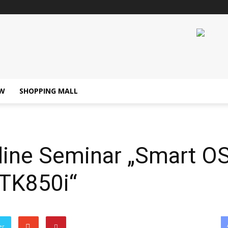
W
SHOPPING MALL
ine Seminar „Smart OS
TK850i“
er