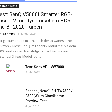
eamer Tests
est: BenQ V5000i Smarter RGB-
aserTV mit dynamischem HDR
nd BT2020 Farben
ki Schmitt
-
8. Januar 2024
it geraumer Zeit mischt auch der taiwanesische
ektronik-Riese BenQ im LaserTV-Markt mit: Mit dem
000 und seinen Nachfolgern brachten sie ein
istungsfähiges Modell auf...
Test: Sony VPL-VW7000
5. Mai 2022
Epsons „Neue“: EH-TW7300 /
9300(W) im Cine4Home
Preview-Test
4. Juli 2016