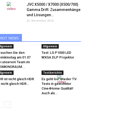
JVC X5000 / X7000 (X500/700)
Gamma Drift: Zusammenhänge
und Lösungen…
22. November 2016
HOT NEWS
llgemein
Allgemein
suchen Sie den
Test: LG P1000 LED
imkinotag am 01.07
WXGA DLP Projektor
i unserem Team im
EIMKINORAUM...
llgemein
Testberichte
R ist nicht gleich HDR
Es geht los: Wieder TV-
t nicht gleich HDR…
Tests in gewohnter
Cine4Home Qualität!
Auch als...