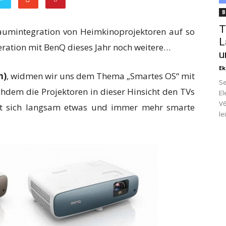
B
T
aumintegration von Heimkinoprojektoren auf so
L
peration mit BenQ dieses Jahr noch weitere…
u
Ek
h)
, widmen wir uns dem Thema „Smartes OS“ mit
Se
dem die Projektoren in dieser Hinsicht den TVs
El
V6
tut sich langsam etwas und immer mehr smarte
le