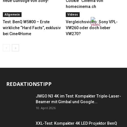
neue Günstige von Sony!
Cookie“ Cinema von
homecinema.ch
Allgemein
Videos
Test: BenQ W5800 – Erste
Vergleichsvideo: Sony VPL-
wirkliche “Hard Facts”, exklusiv
VW260 oder doch lieber
bei Cine4Home
VW270?
REDAKTIONSTIPP
JMGO N3 4K im Test: Kompakter Triple-Laser-
Beamer mit Gimbal und Google...
10. April 2026
XXL-Test: Kompakter 4K LED Projektor BenQ