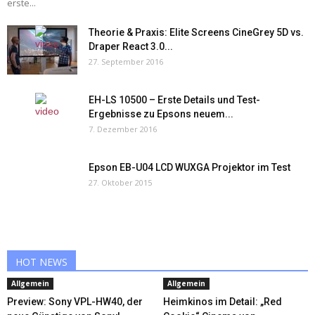
erste...
Theorie & Praxis: Elite Screens CineGrey 5D vs.
Draper React 3.0...
27. September 2016
EH-LS 10500 – Erste Details und Test-
Ergebnisse zu Epsons neuem...
7. Dezember 2016
Epson EB-U04 LCD WUXGA Projektor im Test
27. Oktober 2015
HOT NEWS
Allgemein
Allgemein
Preview: Sony VPL-HW40, der
Heimkinos im Detail: „Red