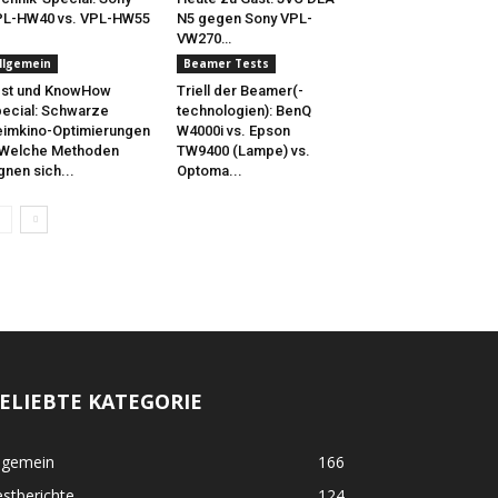
PL-HW40 vs. VPL-HW55
N5 gegen Sony VPL-
VW270…
llgemein
Beamer Tests
est und KnowHow
Triell der Beamer(-
ecial: Schwarze
technologien): BenQ
imkino-Optimierungen
W4000i vs. Epson
 Welche Methoden
TW9400 (Lampe) vs.
gnen sich...
Optoma...
ELIEBTE KATEGORIE
lgemein
166
stberichte
124