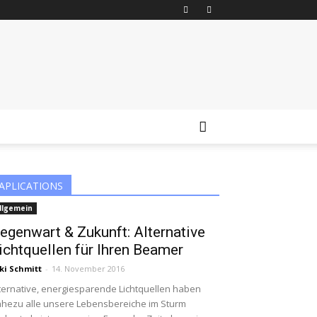
APLICATIONS
llgemein
egenwart & Zukunft: Alternative
ichtquellen für Ihren Beamer
ki Schmitt
-
14. November 2016
ternative, energiesparende Lichtquellen haben
hezu alle unsere Lebensbereiche im Sturm