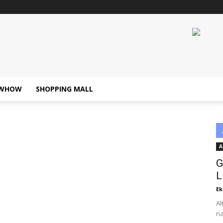
WHOW
SHOPPING MALL
A
G
L
Ek
Al
na