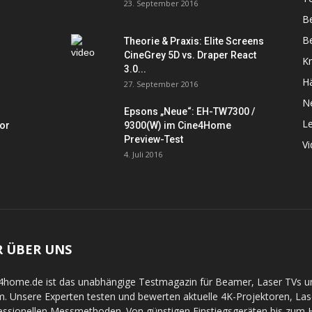
23. September 2016
B
Be
Theorie & Praxis: Elite Screens
CineGrey 5D vs. Draper React
K
3.0...
Hä
27. September 2016
N
Epsons „Neue“: EH-TW7300 /
L
tor
9300(W) im Cine4Home
Preview-Test
V
4. Juli 2016
R ÜBER UNS
4home.de ist das unabhängige Testmagazin für Beamer, Laser TVs 
. Unsere Experten testen und bewerten aktuelle 4K-Projektoren, La
essionellen Messmethoden. Von günstigen Einstiegsgeräten bis zum Hi