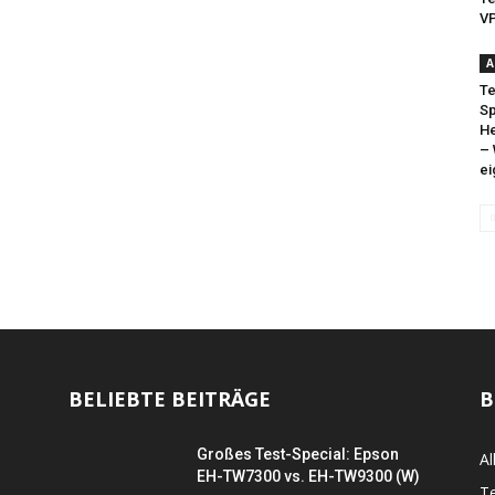
V
A
T
Sp
He
–
ei
BELIEBTE BEITRÄGE
B
Großes Test-Special: Epson
Al
EH-TW7300 vs. EH-TW9300 (W)
Te