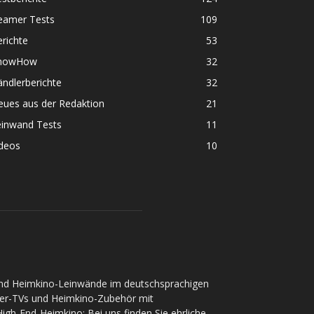
eamer Tests
109
richte
53
nowHow
32
ndlerberichte
32
eues aus der Redaktion
21
einwand Tests
11
ideos
10
und Heimkino-Leinwände im deutschsprachigen
ser-TVs und Heimkino-Zubehör mit
gh-End-Heimkino: Bei uns finden Sie ehrliche