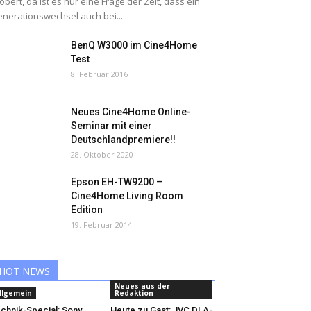
obert, da ist es nur eine Frage der Zeit, dass ein
nerationswechsel auch bei...
BenQ W3000 im Cine4Home
Test
8. Februar 2016
Neues Cine4Home Online-
Seminar mit einer
Deutschlandpremiere!!
28. Oktober 2020
Epson EH-TW9200 –
Cine4Home Living Room
Edition
19. Februar 2014
HOT NEWS
Neues aus der
llgemein
Redaktion
chnik-Special: Sony
Heute zu Gast: JVC DLA-