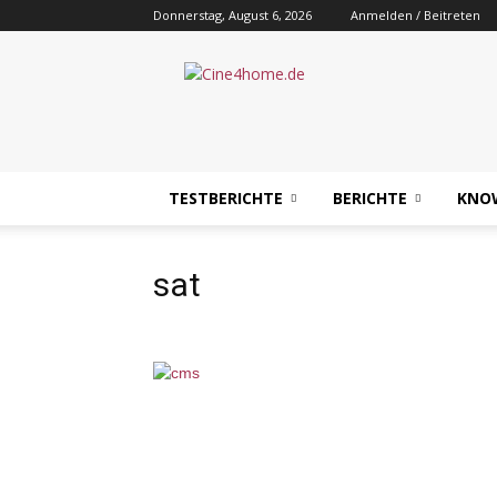
Donnerstag, August 6, 2026
Anmelden / Beitreten
Cine4home.de
TESTBERICHTE
BERICHTE
KNO
sat