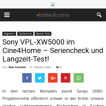
Allgemein
Testberichte
Beamer Tests
Sony VPL-XW5000 im
Cine4Home – Seriencheck und
Langzeit-Test!
Von
Ekki Schmitt
-
21. Oktober 2022
0
In den letzten Monaten stand Sonys SXRD-
Projektorreihe öffentlich schwer in der Kritik: Unsere
wieder aufgenommenen Recherchen in Sachen