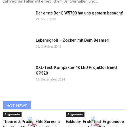
zahlreichen Fällen mit erheblichem Driftverhalten und...
Der erste BenQ W5700 hat uns gestern besucht!
29. März 2019
Lebensgroß – Zocken mit Dem Beamer!!
26. Oktober 2016
XXL-Test: Kompakter 4K LED Projektor BenQ
GP520
13. Dezember 2024
HOT NEWS
Allgemein
Allgemein
Theorie & Praxis: Elite Screens
Exklusiv: Erste Test-Ergebnisse