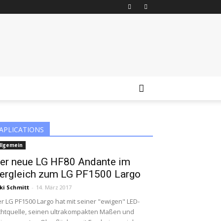
APLICATIONS
llgemein
er neue LG HF80 Andante im
ergleich zum LG PF1500 Largo
ki Schmitt
-
14. März 2017
r LG PF1500 Largo hat mit seiner "ewigen" LED-
chtquelle, seinen ultrakompakten Maßen und