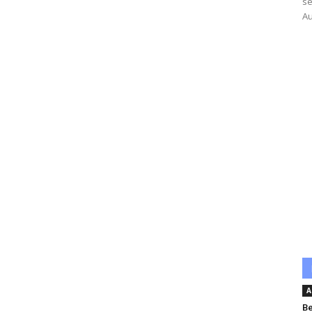
se
Au
A
Be