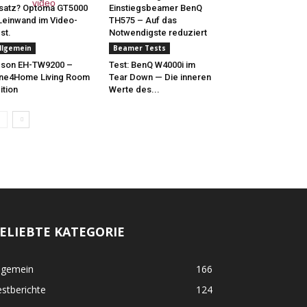
satz? Optoma GT5000
Einstiegsbeamer BenQ
Leinwand im Video-
TH575 – Auf das
st.
Notwendigste reduziert
llgemein
Beamer Tests
pson EH-TW9200 –
Test: BenQ W4000i im
ne4Home Living Room
Tear Down — Die inneren
ition
Werte des...
ELIEBTE KATEGORIE
lgemein
166
stberichte
124