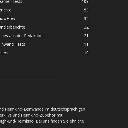
eamer Tests
109
richte
53
nowHow
32
ndlerberichte
32
eues aus der Redaktion
21
einwand Tests
11
ideos
10
und Heimkino-Leinwände im deutschsprachigen
ser-TVs und Heimkino-Zubehör mit
gh-End-Heimkino: Bei uns finden Sie ehrliche