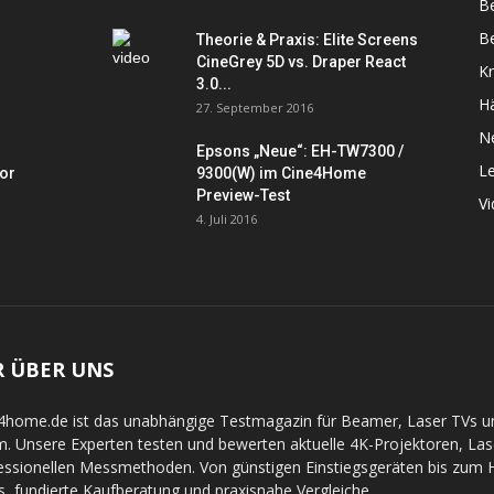
B
Be
Theorie & Praxis: Elite Screens
CineGrey 5D vs. Draper React
K
3.0...
Hä
27. September 2016
N
Epsons „Neue“: EH-TW7300 /
L
tor
9300(W) im Cine4Home
Preview-Test
V
4. Juli 2016
R ÜBER UNS
4home.de ist das unabhängige Testmagazin für Beamer, Laser TVs 
. Unsere Experten testen und bewerten aktuelle 4K-Projektoren, La
essionellen Messmethoden. Von günstigen Einstiegsgeräten bis zum Hi
s, fundierte Kaufberatung und praxisnahe Vergleiche.