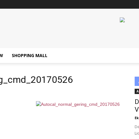
W
SHOPPING MALL
ing_cmd_20170526
A
D
V
Ek
De
Li