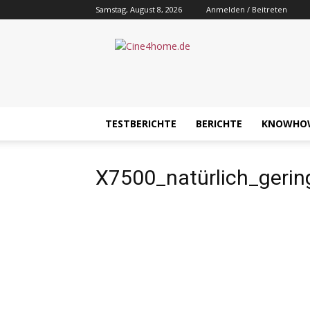
Samstag, August 8, 2026
Anmelden / Beitreten
Cine4home.de
TESTBERICHTE
BERICHTE
KNOWHO
X7500_natürlich_ger