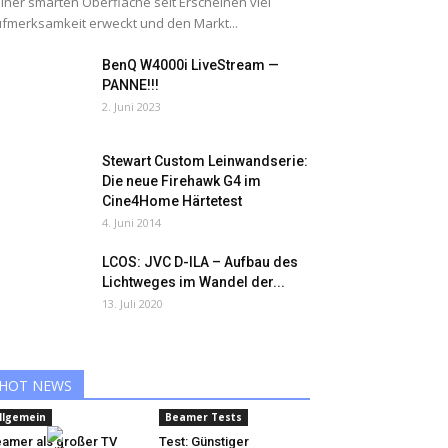
iner smarten Oberfläche seit Erscheinen viel
fmerksamkeit erweckt und den Markt...
BenQ W4000i LiveStream —
PANNE!!!
2. Juni 2023
Stewart Custom Leinwandserie:
Die neue Firehawk G4 im
Cine4Home Härtetest
4. Juni 2014
LCOS: JVC D-ILA – Aufbau des
Lichtweges im Wandel der...
13. Juli 2020
HOT NEWS
llgemein
Beamer Tests
amer als großer TV
Test: Günstiger