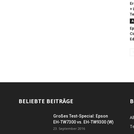
Er
+ 
Te
A
E
Ci
Ed
BELIEBTE BEITRÄGE
B
Großes Test-Special: Epson
Al
EH-TW7300 vs. EH-TW9300 (W)
Te
23. September 2016