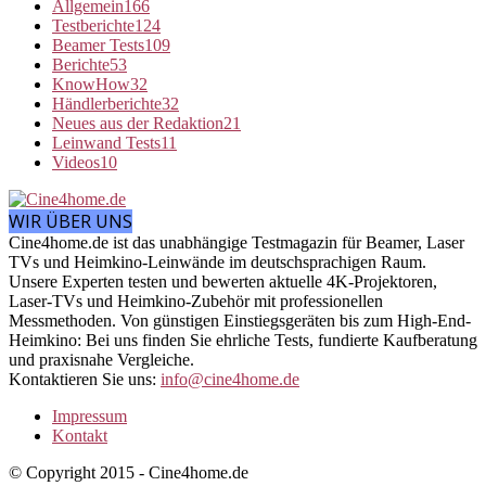
Allgemein
166
Testberichte
124
Beamer Tests
109
Berichte
53
KnowHow
32
Händlerberichte
32
Neues aus der Redaktion
21
Leinwand Tests
11
Videos
10
WIR ÜBER UNS
Cine4home.de ist das unabhängige Testmagazin für Beamer, Laser
TVs und Heimkino-Leinwände im deutschsprachigen Raum.
Unsere Experten testen und bewerten aktuelle 4K-Projektoren,
Laser-TVs und Heimkino-Zubehör mit professionellen
Messmethoden. Von günstigen Einstiegsgeräten bis zum High-End-
Heimkino: Bei uns finden Sie ehrliche Tests, fundierte Kaufberatung
und praxisnahe Vergleiche.
Kontaktieren Sie uns:
info@cine4home.de
Impressum
Kontakt
© Copyright 2015 - Cine4home.de