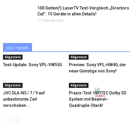
100 Seiten(!) LaserTV Test-Vergleich „Directors
Cut“: 15 Geräte in allen Details!
17. Februar 2023
HOT NEWS
Allgemein
Allgemein
Test-Update: Sony VPL-VW550
Preview: Sony VPL-HW40, der
neue Günstige von Sony!
Allgemein
Allgemein
JVC DLA-N5 / 7 / 9 auf
Praxis-Test: INFITEC Dolby 3D
unbestimmte Zeit
System mit Beamer-
verschoben...
Quadruple-Stack!