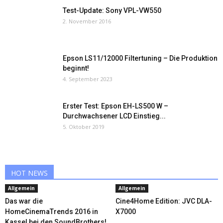
Test-Update: Sony VPL-VW550
2. November 2016
Epson LS11/12000 Filtertuning – Die Produktion
beginnt!
4. September 2023
Erster Test: Epson EH-LS500 W –
Durchwachsener LCD Einstieg...
5. Oktober 2019
HOT NEWS
Allgemein
Allgemein
Das war die
Cine4Home Edition: JVC DLA-
HomeCinemaTrends 2016 in
X7000
Kassel bei den SoundBrothers!