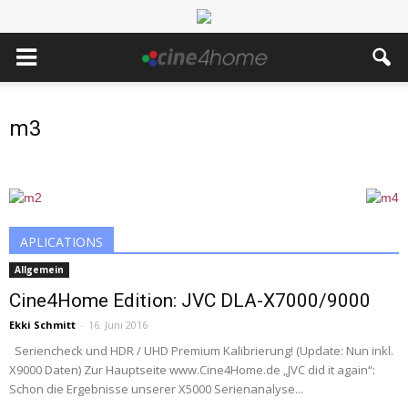
m3
APLICATIONS
Allgemein
Cine4Home Edition: JVC DLA-X7000/9000
Ekki Schmitt
-
16. Juni 2016
Seriencheck und HDR / UHD Premium Kalibrierung! (Update: Nun inkl.
X9000 Daten) Zur Hauptseite www.Cine4Home.de „JVC did it again“:
Schon die Ergebnisse unserer X5000 Serienanalyse...