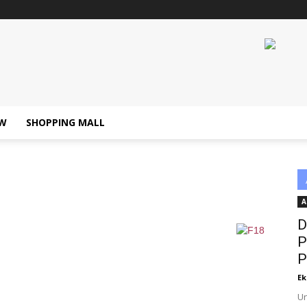
W
SHOPPING MALL
A
D
P
P
Ek
Un