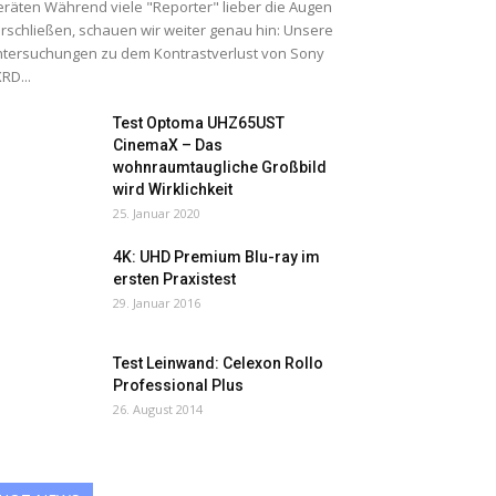
räten Während viele "Reporter" lieber die Augen
rschließen, schauen wir weiter genau hin: Unsere
tersuchungen zu dem Kontrastverlust von Sony
RD...
Test Optoma UHZ65UST
CinemaX – Das
wohnraumtaugliche Großbild
wird Wirklichkeit
25. Januar 2020
4K: UHD Premium Blu-ray im
ersten Praxistest
29. Januar 2016
Test Leinwand: Celexon Rollo
Professional Plus
26. August 2014