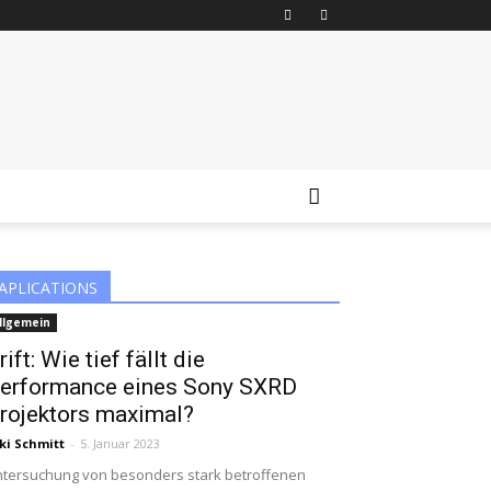
APLICATIONS
llgemein
rift: Wie tief fällt die
erformance eines Sony SXRD
rojektors maximal?
ki Schmitt
-
5. Januar 2023
tersuchung von besonders stark betroffenen