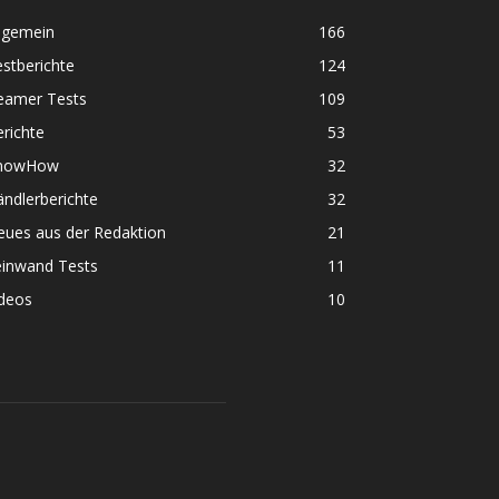
lgemein
166
stberichte
124
eamer Tests
109
richte
53
nowHow
32
ndlerberichte
32
eues aus der Redaktion
21
einwand Tests
11
ideos
10