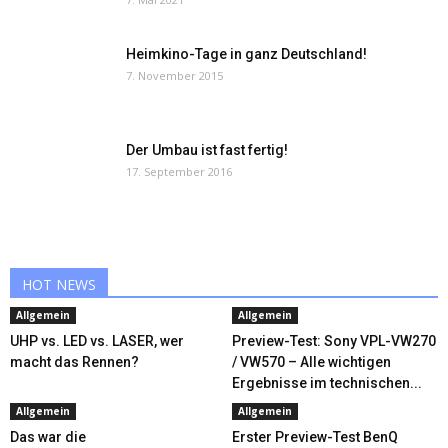
Heimkino-Tage in ganz Deutschland!
7. November 2015
Der Umbau ist fast fertig!
17. September 2016
HOT NEWS
Allgemein
Allgemein
UHP vs. LED vs. LASER, wer
Preview-Test: Sony VPL-VW270
macht das Rennen?
/ VW570 – Alle wichtigen
Ergebnisse im technischen...
Allgemein
Allgemein
Das war die
Erster Preview-Test BenQ