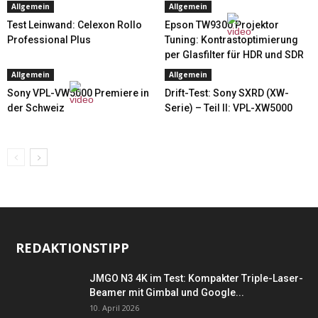
Allgemein
Allgemein
Test Leinwand: Celexon Rollo
Epson TW9300 Projektor
Professional Plus
Tuning: Kontrastoptimierung
per Glasfilter für HDR und SDR
Allgemein
Allgemein
Sony VPL-VW5000 Premiere in
Drift-Test: Sony SXRD (XW-
der Schweiz
Serie) – Teil II: VPL-XW5000
REDAKTIONSTIPP
JMGO N3 4K im Test: Kompakter Triple-Laser-
Beamer mit Gimbal und Google...
10. April 2026