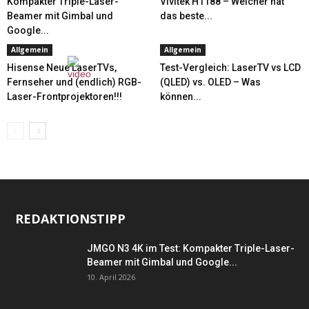
Kompakter Triple-Laser-
Vivitek H1188 – Welcher hat
Beamer mit Gimbal und
das beste...
Google...
Allgemein
Allgemein
Hisense Neue LaserTVs,
Test-Vergleich: LaserTV vs LCD
Fernseher und (endlich) RGB-
(QLED) vs. OLED – Was
Laser-Frontprojektoren!!!
können...
REDAKTIONSTIPP
JMGO N3 4K im Test: Kompakter Triple-Laser-
Beamer mit Gimbal und Google...
10. April 2026