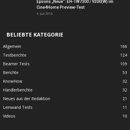
Epsons „Neue“: EH-TW7300 / 9300(W) im
Cine4Home Preview-Test
4. Juli 2016
BELIEBTE KATEGORIE
Allgemein
166
Testberichte
124
Beamer Tests
109
Berichte
53
KnowHow
32
Händlerberichte
32
Neues aus der Redaktion
21
Leinwand Tests
11
Videos
10