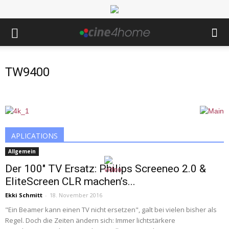
TW9400
APLICATIONS
Allgemein
Der 100″ TV Ersatz: Philips Screeneo 2.0 &
EliteScreen CLR machen’s...
Ekki Schmitt
-
18. November 2016
"Ein Beamer kann einen TV nicht ersetzen", galt bei vielen bisher als
Regel. Doch die Zeiten ändern sich: Immer lichtstärkere