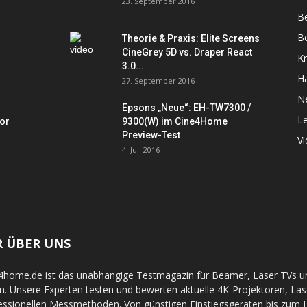
23. September 2016
B
Be
Theorie & Praxis: Elite Screens
CineGrey 5D vs. Draper React
K
3.0...
Hä
27. September 2016
N
Epsons „Neue“: EH-TW7300 /
L
tor
9300(W) im Cine4Home
Preview-Test
V
4. Juli 2016
R ÜBER UNS
4home.de ist das unabhängige Testmagazin für Beamer, Laser TVs 
. Unsere Experten testen und bewerten aktuelle 4K-Projektoren, La
essionellen Messmethoden. Von günstigen Einstiegsgeräten bis zum Hi