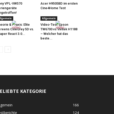
ony VPL-VW570
Acer H9505BD im ersten
riengeräte
Cine4Home Test
ngetroffen!
llgemein
Allgemein
eorie & Praxis: Elite
Video-Test: Epson
reens CineGrey 5D vs.
TW6700 vs Vivitek H1188
aper React 3.0...
– Welcher hat das
beste...
ELIEBTE KATEGORIE
lgemein
166
stberichte
124