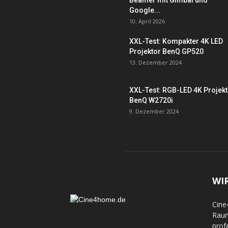
Beamer mit Gimbal und
Google...
10. April 2026
XXL-Test: Kompakter 4K LED
Projektor BenQ GP520
13. Dezember 2024
XXL-Test: RGB-LED 4K Projek
BenQ W2720i
9. Dezember 2024
WI
Cine
Raum
prof