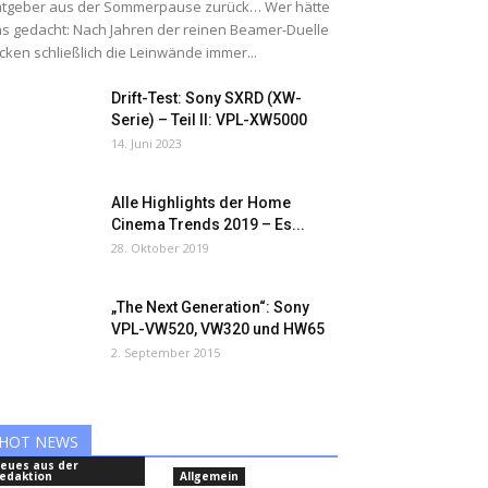
tgeber aus der Sommerpause zurück… Wer hätte
s gedacht: Nach Jahren der reinen Beamer-Duelle
cken schließlich die Leinwände immer...
Drift-Test: Sony SXRD (XW-
Serie) – Teil II: VPL-XW5000
14. Juni 2023
Alle Highlights der Home
Cinema Trends 2019 – Es...
28. Oktober 2019
„The Next Generation“: Sony
VPL-VW520, VW320 und HW65
2. September 2015
HOT NEWS
eues aus der
edaktion
Allgemein