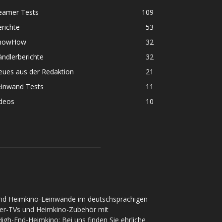
eamer Tests
109
richte
53
nowHow
32
ndlerberichte
32
eues aus der Redaktion
21
einwand Tests
11
ideos
10
und Heimkino-Leinwände im deutschsprachigen
ser-TVs und Heimkino-Zubehör mit
gh-End-Heimkino: Bei uns finden Sie ehrliche