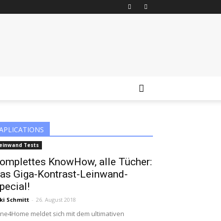
APLICATIONS
einwand Tests
omplettes KnowHow, alle Tücher:
as Giga-Kontrast-Leinwand-
pecial!
ki Schmitt
-
26. August 2018
ne4Home meldet sich mit dem ultimativen