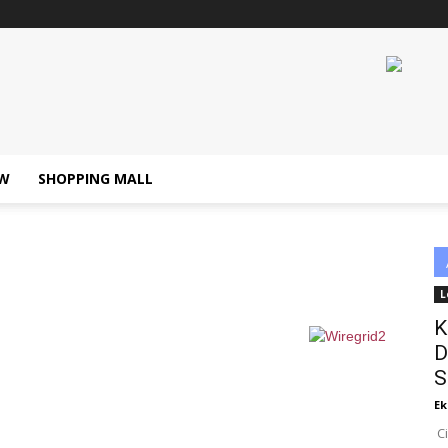
W
SHOPPING MALL
L
K
D
S
Ek
Ci