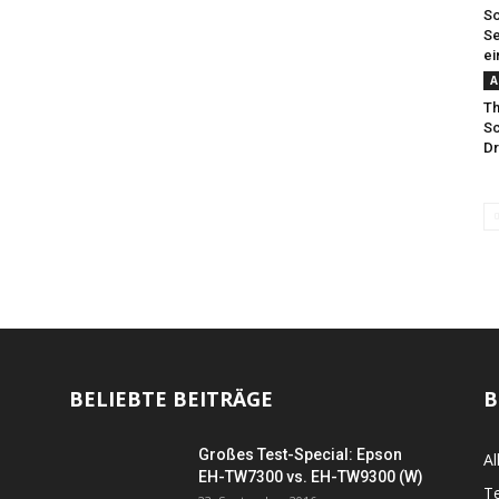
S
Se
ei
A
Th
Sc
Dr
BELIEBTE BEITRÄGE
B
Großes Test-Special: Epson
Al
EH-TW7300 vs. EH-TW9300 (W)
Te