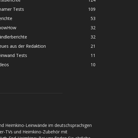
eamer Tests
109
richte
53
nowHow
32
ndlerberichte
32
eues aus der Redaktion
21
einwand Tests
11
ideos
10
und Heimkino-Leinwände im deutschsprachigen
ser-TVs und Heimkino-Zubehör mit