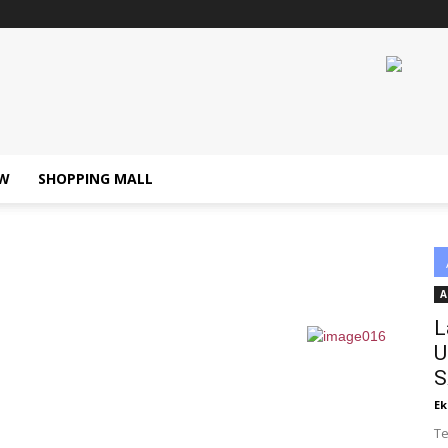
W
SHOPPING MALL
A
L
U
S
Ek
Te