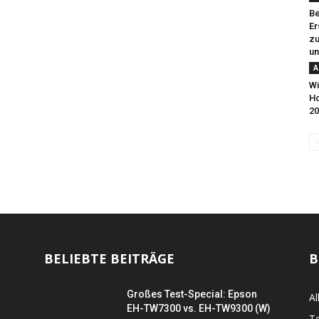
Be
Er
zu
un
A
Wi
H
20
BELIEBTE BEITRÄGE
B
Großes Test-Special: Epson
Al
EH-TW7300 vs. EH-TW9300 (W)
Te