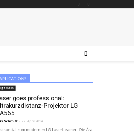
APLICATIONS
llgemein
aser goes professional:
ltrakurzdistanz-Projektor LG
A565
ki Schmitt
-
22. April 2014
stspecial zum modernen LG-Laserbeamer Die Ära