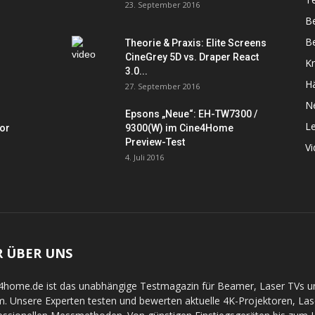
23. September 2016
B
Be
Theorie & Praxis: Elite Screens
CineGrey 5D vs. Draper React
K
3.0...
Hä
27. September 2016
N
Epsons „Neue“: EH-TW7300 /
L
tor
9300(W) im Cine4Home
Preview-Test
V
4. Juli 2016
R ÜBER UNS
4home.de ist das unabhängige Testmagazin für Beamer, Laser TVs 
. Unsere Experten testen und bewerten aktuelle 4K-Projektoren, La