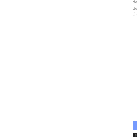
de
de
Üb
B