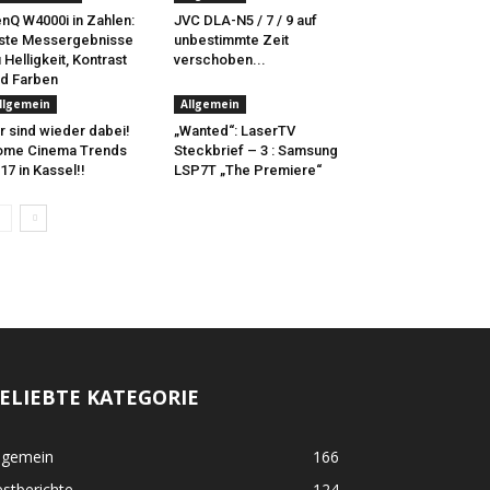
nQ W4000i in Zahlen:
JVC DLA-N5 / 7 / 9 auf
ste Messergebnisse
unbestimmte Zeit
 Helligkeit, Kontrast
verschoben...
d Farben
llgemein
Allgemein
r sind wieder dabei!
„Wanted“: LaserTV
ome Cinema Trends
Steckbrief – 3 : Samsung
17 in Kassel!!
LSP7T „The Premiere“
ELIEBTE KATEGORIE
lgemein
166
stberichte
124