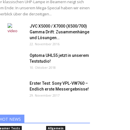
r klassischen UHP-Lampe in Beamern neigt sich
m Ende: In unserem Mega-Special haben wir einen
erblick über die derzeitigen...
JVC X5000 / X7000 (X500/700)
Gamma Drift: Zusammenhänge
und Lösungen…
22. November 2016
Optoma UHL55 jetzt in unserem
Teststudio!
10. Oktober 2018
Erster Test: Sony VPL-VW760 –
Endlich erste Messergebnisse!
29. November 2017
HOT NEWS
eamer Tests
Allgemein