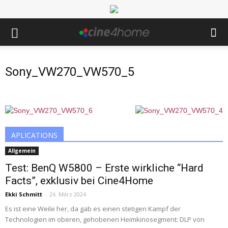
Sony_VW270_VW570_5
APLICATIONS
Allgemein
Test: BenQ W5800 – Erste wirkliche “Hard
Facts”, exklusiv bei Cine4Home
Ekki Schmitt
-
26. März 2024
Es ist eine Weile her, da gab es einen stetigen Kampf der
Technologien im oberen, gehobenen Heimkinosegment: DLP von