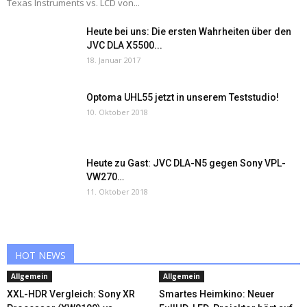
Texas Instruments vs. LCD von...
Heute bei uns: Die ersten Wahrheiten über den
JVC DLA X5500...
18. Januar 2017
Optoma UHL55 jetzt in unserem Teststudio!
10. Oktober 2018
Heute zu Gast: JVC DLA-N5 gegen Sony VPL-
VW270…
11. Oktober 2018
HOT NEWS
Allgemein
Allgemein
XXL-HDR Vergleich: Sony XR
Smartes Heimkino: Neuer