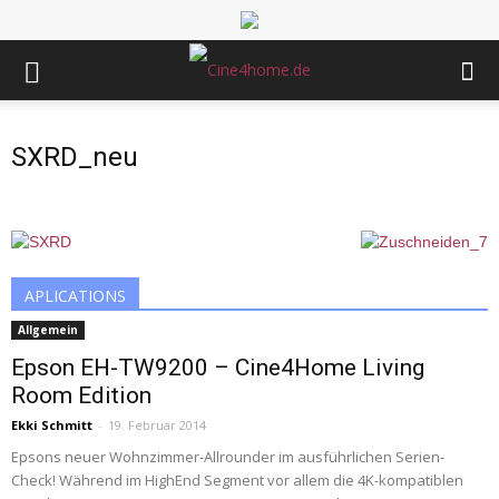
SXRD_neu
APLICATIONS
Allgemein
Epson EH-TW9200 – Cine4Home Living
Room Edition
Ekki Schmitt
-
19. Februar 2014
Epsons neuer Wohnzimmer-Allrounder im ausführlichen Serien-
Check! Während im HighEnd Segment vor allem die 4K-kompatiblen