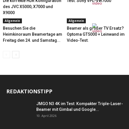
Die korrekte HDR Konfiguration
Test: Sony VPL-VW7000
des JVC X5000, X7000 und
X9000
Allgemein
Allgemein
Besuchen Sie die
Beamer als großer TV Ersatz?
Heimkinoraum Beamertage am
Optoma GT5000 + Leinwand im
Freitag den 24. und Samstag...
Video-Test.
REDAKTIONSTIPP
JMGO N3 4K im Test: Kompakter Triple-Laser-
Beamer mit Gimbal und Google...
10. April 2026