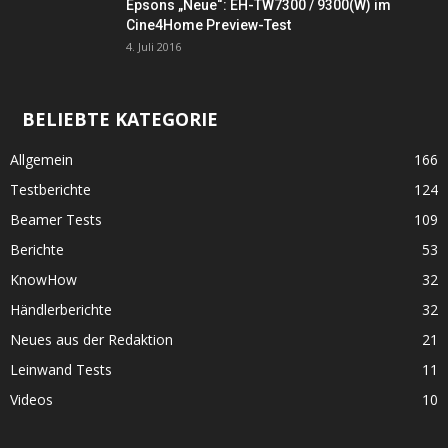
Epsons „Neue“: EH-TW7300 / 9300(W) im
Cine4Home Preview-Test
4. Juli 2016
BELIEBTE KATEGORIE
Allgemein
166
Testberichte
124
Beamer Tests
109
Berichte
53
KnowHow
32
Händlerberichte
32
Neues aus der Redaktion
21
Leinwand Tests
11
Videos
10