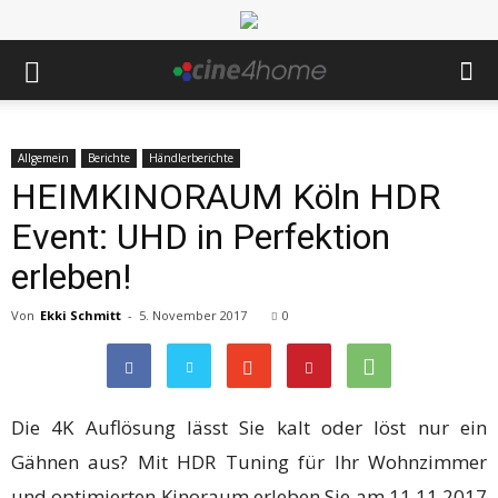
Allgemein
Berichte
Händlerberichte
HEIMKINORAUM Köln HDR
Event: UHD in Perfektion
erleben!
Von
Ekki Schmitt
-
5. November 2017
0
Die 4K Auflösung lässt Sie kalt oder löst nur ein
Gähnen aus? Mit HDR Tuning für Ihr Wohnzimmer
und optimierten Kinoraum erleben Sie am 11.11.2017