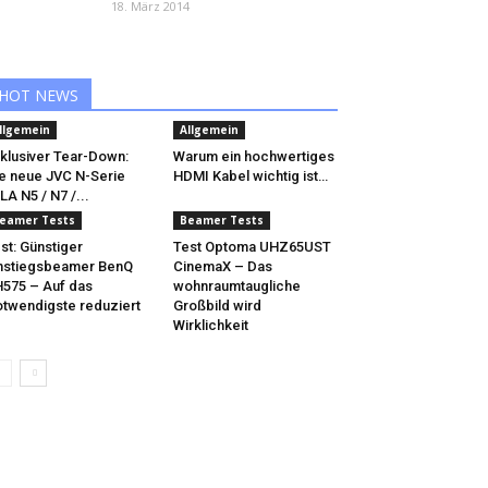
18. März 2014
HOT NEWS
llgemein
Allgemein
klusiver Tear-Down:
Warum ein hochwertiges
e neue JVC N-Serie
HDMI Kabel wichtig ist…
LA N5 / N7 /...
eamer Tests
Beamer Tests
st: Günstiger
Test Optoma UHZ65UST
nstiegsbeamer BenQ
CinemaX – Das
575 – Auf das
wohnraumtaugliche
twendigste reduziert
Großbild wird
Wirklichkeit