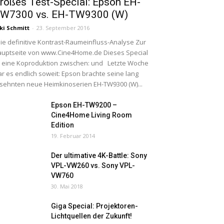
roßes Test-Special: Epson EH-
W7300 vs. EH-TW9300 (W)
ki Schmitt
-
23. September 2016
e definitive Kontrast-Raumeinfluss-Analyse Zur
uptseite von www.Cine4Home.de Dieses Special
t eine Koproduktion zwischen: und Letzte Woche
r es endlich soweit: Epson brachte seine lang
sehnten neue Heimkinoserien EH-TW9300 (W)...
Epson EH-TW9200 –
Cine4Home Living Room
Edition
19. Februar 2014
Der ultimative 4K-Battle: Sony
VPL-VW260 vs. Sony VPL-
VW760
30. Mai 2018
Giga Special: Projektoren-
Lichtquellen der Zukunft!