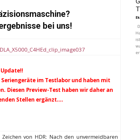
G
T
äzisionsmaschine?
Ek
ergebnisse bei uns!
Di
Ha
is
wa
er
Update!!
n Seriengeräte im Testlabor und haben mit
n. Diesen Preview-Test haben wir daher an
enden Stellen ergänzt….
m Zeichen von HDR: Nach den unvermeidbaren