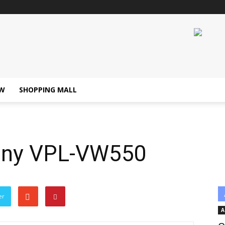
W
SHOPPING MALL
Sony VPL-VW550
er
A