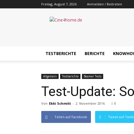
Freitag, August 7, 2026
Anmelden / Beitreten
Cine4home.de
TESTBERICHTE
BERICHTE
KNOWHO
Allgemein
Testberichte
Beamer Tests
Test-Update: 
Von
Ekki Schmitt
-
2. November 2016
0
Teilen auf Facebook
Tweet auf Twitt