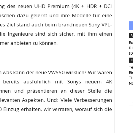
rung des neuen UHD Premium (4K + HDR + DCI
ischen dazu gelernt und ihre Modelle für eine
eses Ziel stand auch beim brandneuen Sony VPL-
e Ingenieure sind sich sicher, mit ihm einen
A
amer anbieten zu können.
Ex
Di
(D
B
Te
ch was kann der neue VW550 wirklich? Wir waren
Ei
TH
ns bereits ausführlich mit Sonys neuem 4K
No
nnen und präsentieren an dieser Stelle die
relevanten Aspekten. Und: Viele Verbesserungen
nzug erhalten, wir verraten, worauf sich die