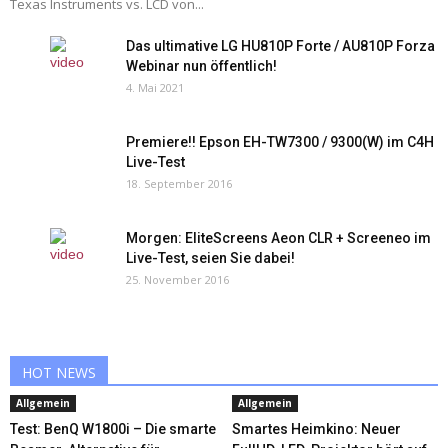
Texas Instruments vs. LCD von...
Das ultimative LG HU810P Forte / AU810P Forza
Webinar nun öffentlich!
4. Mai 2021
Premiere!! Epson EH-TW7300 / 9300(W) im C4H
Live-Test
18. September 2016
Morgen: EliteScreens Aeon CLR + Screeneo im
Live-Test, seien Sie dabei!
25. November 2016
HOT NEWS
Allgemein
Allgemein
Test: BenQ W1800i – Die smarte
Smartes Heimkino: Neuer