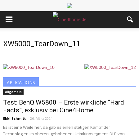
XW5000_TearDown_11
APLICATIONS
Allgemein
Test: BenQ W5800 – Erste wirkliche “Hard
Facts”, exklusiv bei Cine4Home
Ekki Schmitt
-
26. März 2024
Es ist eine Weile her, da gab es einen stetigen Kampf der
Technologien im oberen, gehobenen Heimkinosegment: DLP von