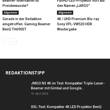
Beamer-Alternative für
FullHD-LED-Projektor hört auf
Preisbewusste?
den Namen „LARGO“
Allgemein
Allgemein
Gerade in der Redaktion
4K / UHD Premium Blu-ray:
eingetroffen: Gaming Beamer
Sony VPL-VW520 HDR
BenQ TH690ST
Wiedergabe
REDAKTIONSTIPP
JMGO N3 4K im Test: Kompakter Triple-Laser-
Beamer mit Gimbal und Google...
10. April 2026
XXL-Test: Kompakter 4K LED Projektor BenQ