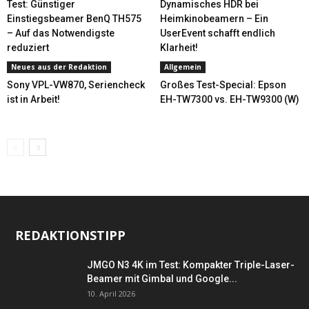
Test: Günstiger
Dynamisches HDR bei
Einstiegsbeamer BenQ TH575
Heimkinobeamern – Ein
– Auf das Notwendigste
UserEvent schafft endlich
reduziert
Klarheit!
Neues aus der Redaktion
Allgemein
Sony VPL-VW870, Seriencheck
Großes Test-Special: Epson
ist in Arbeit!
EH-TW7300 vs. EH-TW9300 (W)
REDAKTIONSTIPP
JMGO N3 4K im Test: Kompakter Triple-Laser-
Beamer mit Gimbal und Google...
10. April 2026