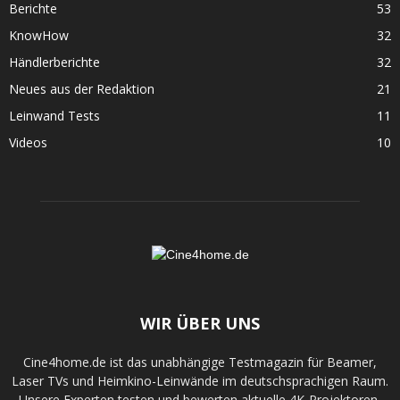
Berichte
53
KnowHow
32
Händlerberichte
32
Neues aus der Redaktion
21
Leinwand Tests
11
Videos
10
WIR ÜBER UNS
Cine4home.de ist das unabhängige Testmagazin für Beamer,
Laser TVs und Heimkino-Leinwände im deutschsprachigen Raum.
Unsere Experten testen und bewerten aktuelle 4K-Projektoren,