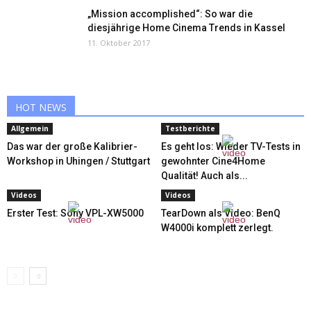
„Mission accomplished“: So war die
diesjährige Home Cinema Trends in Kassel
11. Oktober 2017
HOT NEWS
Allgemein
Testberichte
Das war der große Kalibrier-
Es geht los: Wieder TV-Tests in
Workshop in Uhingen / Stuttgart
gewohnter Cine4Home
Qualität! Auch als...
Videos
Videos
Erster Test: Sony VPL-XW5000
TearDown als Video: BenQ
W4000i komplett zerlegt.