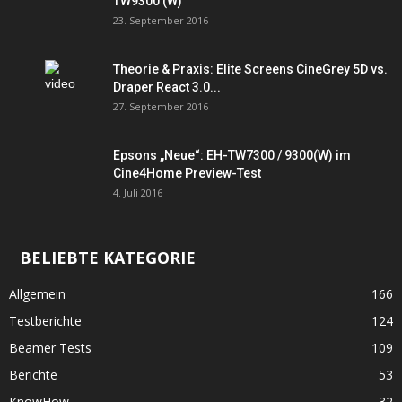
TW9300 (W)
23. September 2016
Theorie & Praxis: Elite Screens CineGrey 5D vs.
Draper React 3.0...
27. September 2016
Epsons „Neue“: EH-TW7300 / 9300(W) im
Cine4Home Preview-Test
4. Juli 2016
BELIEBTE KATEGORIE
Allgemein
166
Testberichte
124
Beamer Tests
109
Berichte
53
KnowHow
32