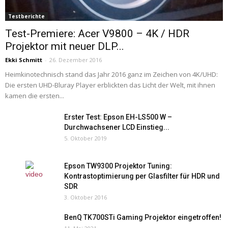
Testberichte
Test-Premiere: Acer V9800 – 4K / HDR
Projektor mit neuer DLP...
Ekki Schmitt
-
26. Dezember 2016
Heimkinotechnisch stand das Jahr 2016 ganz im Zeichen von 4K/UHD:
Die ersten UHD-Bluray Player erblickten das Licht der Welt, mit ihnen
kamen die ersten...
Erster Test: Epson EH-LS500 W –
Durchwachsener LCD Einstieg...
5. Oktober 2019
Epson TW9300 Projektor Tuning:
Kontrastoptimierung per Glasfilter für HDR und
SDR
3. Oktober 2016
BenQ TK700STi Gaming Projektor eingetroffen!