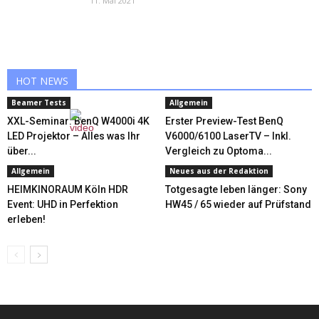
11. Mai 2021
HOT NEWS
Beamer Tests
Allgemein
XXL-Seminar: BenQ W4000i 4K
Erster Preview-Test BenQ
LED Projektor – Alles was Ihr
V6000/6100 LaserTV – Inkl.
über...
Vergleich zu Optoma...
Allgemein
Neues aus der Redaktion
HEIMKINORAUM Köln HDR
Totgesagte leben länger: Sony
Event: UHD in Perfektion
HW45 / 65 wieder auf Prüfstand
erleben!