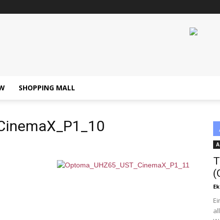
W
SHOPPING MALL
CinemaX_P1_10
A
T
(
Ek
Ei
al