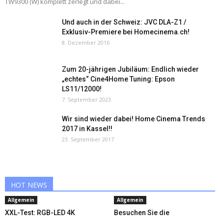
TW9300 (W) komplett zerlegt und dabei...
Und auch in der Schweiz: JVC DLA-Z1 /
Exklusiv-Premiere bei Homecinema.ch!
8. Dezember 2016
Zum 20-jährigen Jubiläum: Endlich wieder
„echtes“ Cine4Home Tuning: Epson
LS11/12000!
7. September 2023
Wir sind wieder dabei! Home Cinema Trends
2017 in Kassel!!
23. September 2017
HOT NEWS
Allgemein
Allgemein
XXL-Test: RGB-LED 4K
Besuchen Sie die