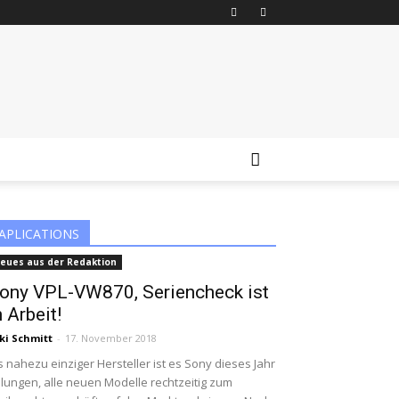
APLICATIONS
eues aus der Redaktion
ony VPL-VW870, Seriencheck ist
n Arbeit!
ki Schmitt
-
17. November 2018
s nahezu einziger Hersteller ist es Sony dieses Jahr
lungen, alle neuen Modelle rechtzeitig zum