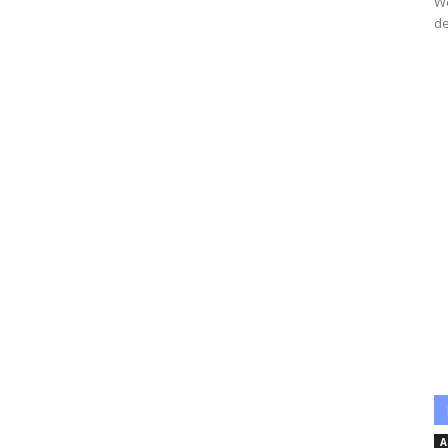
We
de
A