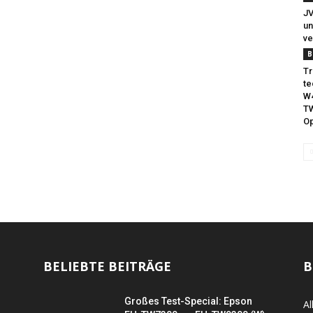
JV
un
ve
B
Tr
te
W4
TW
Op
BELIEBTE BEITRÄGE
B
Großes Test-Special: Epson
Al