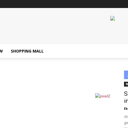
W
SHOPPING MALL
N
S
i
Ek
Al
ge