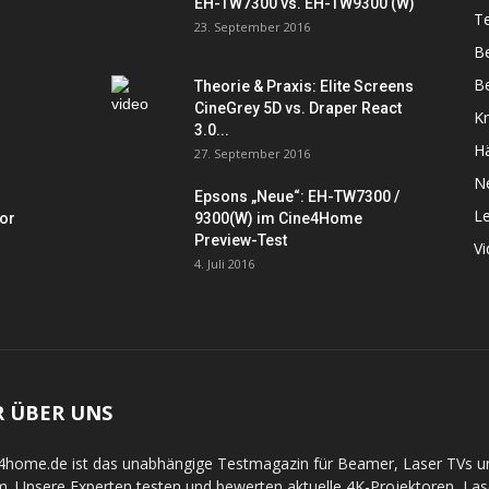
EH-TW7300 vs. EH-TW9300 (W)
Te
23. September 2016
B
Be
Theorie & Praxis: Elite Screens
CineGrey 5D vs. Draper React
K
3.0...
Hä
27. September 2016
N
Epsons „Neue“: EH-TW7300 /
L
tor
9300(W) im Cine4Home
Preview-Test
V
4. Juli 2016
R ÜBER UNS
4home.de ist das unabhängige Testmagazin für Beamer, Laser TVs 
. Unsere Experten testen und bewerten aktuelle 4K-Projektoren, La