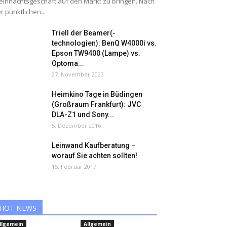
ihnachtsgeschäft auf den Markt zu bringen. Nach
r pünktlichen...
Triell der Beamer(-
technologien): BenQ W4000i vs.
Epson TW9400 (Lampe) vs.
Optoma...
27. November 2023
Heimkino Tage in Büdingen
(Großraum Frankfurt): JVC
DLA-Z1 und Sony...
5. Dezember 2016
Leinwand Kaufberatung –
worauf Sie achten sollten!
15. Februar 2017
HOT NEWS
llgemein
Allgemein