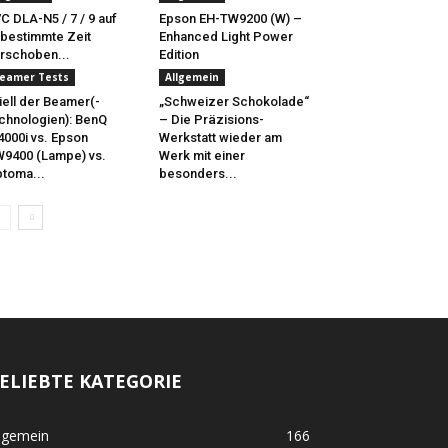
C DLA-N5 / 7 / 9 auf
Epson EH-TW9200 (W) –
bestimmte Zeit
Enhanced Light Power
rschoben...
Edition
eamer Tests
Allgemein
iell der Beamer(-
„Schweizer Schokolade“
chnologien): BenQ
– Die Präzisions-
000i vs. Epson
Werkstatt wieder am
9400 (Lampe) vs.
Werk mit einer
toma...
besonders...
ELIEBTE KATEGORIE
lgemein
166