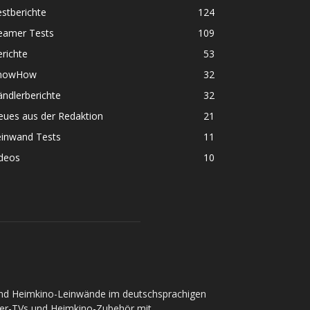
stberichte
124
eamer Tests
109
richte
53
nowHow
32
ndlerberichte
32
eues aus der Redaktion
21
einwand Tests
11
ideos
10
und Heimkino-Leinwände im deutschsprachigen
ser-TVs und Heimkino-Zubehör mit