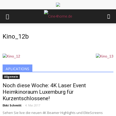
Kino_12b
APLICATIONS
Allgemein
Noch diese Woche: 4K Laser Event
Heimkinoraum Luxemburg für
Kurzentschlossene!
Ekki Schmitt
-
4. Mai 2017
Sehen Sie live die neuen 4K Beamer Highlights und EliteScreens