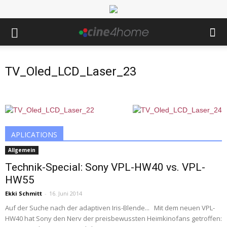
TV_Oled_LCD_Laser_23
APLICATIONS
Allgemein
Technik-Special: Sony VPL-HW40 vs. VPL-
HW55
Ekki Schmitt
-
16. Juni 2014
Auf der Suche nach der adaptiven Iris-Blende... Mit dem neuen VPL-
HW40 hat Sony den Nerv der preisbewussten Heimkinofans getroffen: