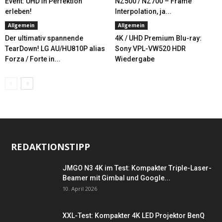
Event: UHD in Perfektion
NZ500 / NZ700 – Frame
erleben!
Interpolation, ja...
Allgemein
Allgemein
Der ultimativ spannende
4K / UHD Premium Blu-ray:
TearDown! LG AU/HU810P alias
Sony VPL-VW520 HDR
Forza / Forte in...
Wiedergabe
REDAKTIONSTIPP
JMGO N3 4K im Test: Kompakter Triple-Laser-
Beamer mit Gimbal und Google...
10. April 2026
XXL-Test: Kompakter 4K LED Projektor BenQ