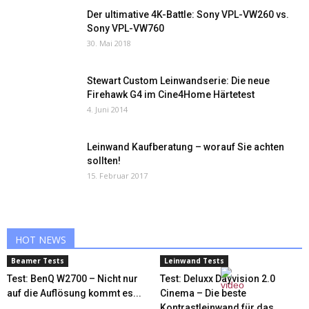
Der ultimative 4K-Battle: Sony VPL-VW260 vs.
Sony VPL-VW760
30. Mai 2018
Stewart Custom Leinwandserie: Die neue
Firehawk G4 im Cine4Home Härtetest
4. Juni 2014
Leinwand Kaufberatung – worauf Sie achten
sollten!
15. Februar 2017
HOT NEWS
Beamer Tests
Leinwand Tests
Test: BenQ W2700 – Nicht nur
Test: Deluxx Dayvision 2.0
auf die Auflösung kommt es...
Cinema – Die beste
Kontrastleinwand für das...