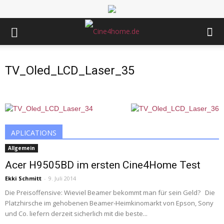
TV_Oled_LCD_Laser_35
APLICATIONS
Allgemein
Acer H9505BD im ersten Cine4Home Test
Ekki Schmitt
-
9. Juli 2014
Die Preisoffensive: Wieviel Beamer bekommt man für sein Geld? Die
Platzhirsche im gehobenen Beamer-Heimkinomarkt von Epson, Sony
und Co. liefern derzeit sicherlich mit die beste...