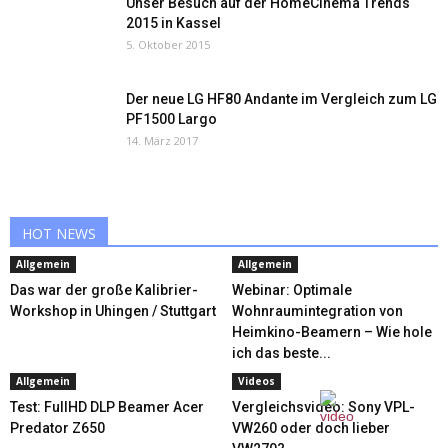
Unser Besuch auf der HomeCinema Trends
2015 in Kassel
5. Oktober 2015
Der neue LG HF80 Andante im Vergleich zum LG
PF1500 Largo
14. März 2017
HOT NEWS
Allgemein
Allgemein
Das war der große Kalibrier-
Webinar: Optimale
Workshop in Uhingen / Stuttgart
Wohnraumintegration von
Heimkino-Beamern – Wie hole
ich das beste...
Allgemein
Videos
Test: FullHD DLP Beamer Acer
Vergleichsvideo: Sony VPL-
Predator Z650
VW260 oder doch lieber