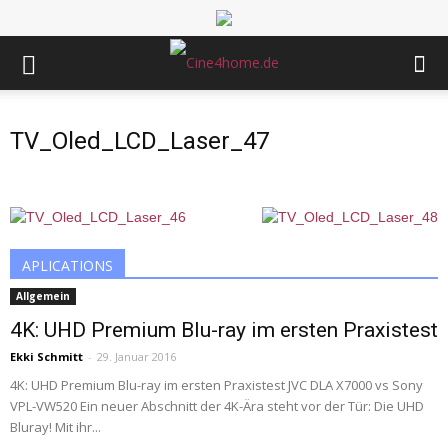
TV_Oled_LCD_Laser_47
APLICATIONS
Allgemein
4K: UHD Premium Blu-ray im ersten Praxistest
Ekki Schmitt
-
29. Januar 2016
4K: UHD Premium Blu-ray im ersten Praxistest JVC DLA X7000 vs Sony
VPL-VW520 Ein neuer Abschnitt der 4K-Ära steht vor der Tür: Die UHD
Bluray! Mit ihr...