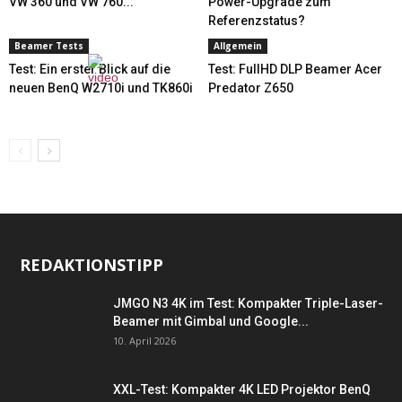
VW 360 und VW 760...
Power-Upgrade zum
Referenzstatus?
Beamer Tests
Allgemein
Test: Ein erster Blick auf die
Test: FullHD DLP Beamer Acer
neuen BenQ W2710i und TK860i
Predator Z650
REDAKTIONSTIPP
JMGO N3 4K im Test: Kompakter Triple-Laser-
Beamer mit Gimbal und Google...
10. April 2026
XXL-Test: Kompakter 4K LED Projektor BenQ