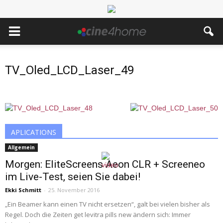
TV_Oled_LCD_Laser_49
APLICATIONS
Allgemein
Morgen: EliteScreens Aeon CLR + Screeneo
im Live-Test, seien Sie dabei!
Ekki Schmitt
-
25. November 2016
„Ein Beamer kann einen TV nicht ersetzen“, galt bei vielen bisher als
Regel. Doch die Zeiten get levitra pills new ändern sich: Immer