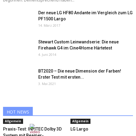
begonnen. Dementsprechend haben...
Der neue LG HF80 Andante im Vergleich zum LG
PF1500 Largo
14. März 2017
Stewart Custom Leinwandserie: Die neue
Firehawk G4 im Cine4Home Härtetest
4. Juni 2014
BT2020 – Die neue Dimension der Farben!
Erster Test mit ersten...
3. Mai 2021
HOT NEWS
Allgemein
Allgemein
Praxis-Test: INFITEC Dolby 3D
LG Largo
System mit Beamer-