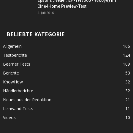
Epsons „Neue“: EH-TW7300 / 9300(W) im
Cine4Home Preview-Test
4. Juli 2016
BELIEBTE KATEGORIE
Allgemein
166
Testberichte
124
Beamer Tests
109
Berichte
53
KnowHow
32
Händlerberichte
32
Neues aus der Redaktion
21
Leinwand Tests
11
Videos
10