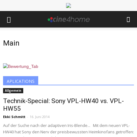
Main
APLICATIONS
Allgemein
Technik-Special: Sony VPL-HW40 vs. VPL-
HW55
Ekki Schmitt
-
16. Juni 2014
Auf der Suche nach der adaptiven Iris-Blende... Mit dem neuen VPL-
HW40 hat Sony den Nerv der preisbewussten Heimkinofans getroffen: