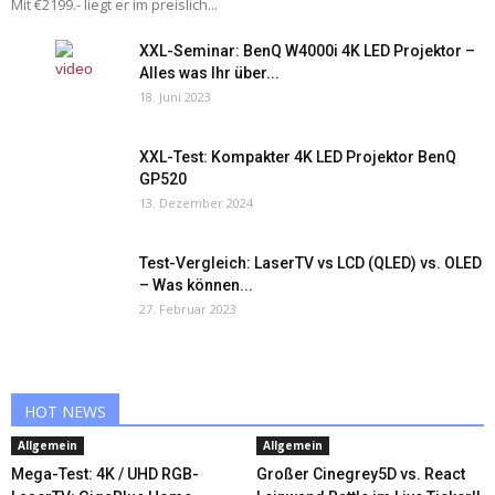
Mit €2199.- liegt er im preislich...
XXL-Seminar: BenQ W4000i 4K LED Projektor –
Alles was Ihr über...
18. Juni 2023
XXL-Test: Kompakter 4K LED Projektor BenQ
GP520
13. Dezember 2024
Test-Vergleich: LaserTV vs LCD (QLED) vs. OLED
– Was können...
27. Februar 2023
HOT NEWS
Allgemein
Allgemein
Mega-Test: 4K / UHD RGB-
Großer Cinegrey5D vs. React