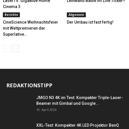
LaserTV: GigaBlue Home
Leinwand Battle im Live Ticker!!
Cinema 3
Berichte
Allgemein
CineScience Weihnachtsfeier
Der Umbau ist fast fertig!
mit Weltpremieren der
Superlative…
REDAKTIONSTIPP
JMGO N3 4K im Test: Kompakter Triple-Laser-
Beamer mit Gimbal und Google...
10. April 2026
XXL-Test: Kompakter 4K LED Projektor BenQ