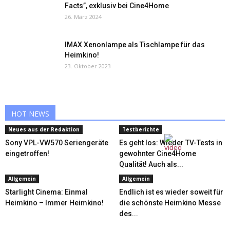
Facts”, exklusiv bei Cine4Home
26. März 2024
IMAX Xenonlampe als Tischlampe für das
Heimkino!
23. Oktober 2023
HOT NEWS
Neues aus der Redaktion
Testberichte
Sony VPL-VW570 Seriengeräte
Es geht los: Wieder TV-Tests in
eingetroffen!
gewohnter Cine4Home
Qualität! Auch als...
Allgemein
Allgemein
Starlight Cinema: Einmal
Endlich ist es wieder soweit für
Heimkino – Immer Heimkino!
die schönste Heimkino Messe
des...