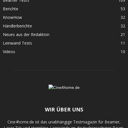
Beamer Tests
109
Berichte
53
KnowHow
32
Händlerberichte
32
Neues aus der Redaktion
21
Leinwand Tests
11
Videos
10
WIR ÜBER UNS
Cine4home.de ist das unabhängige Testmagazin für Beamer,
Laser TVs und Heimkino-Leinwände im deutschsprachigen Raum.