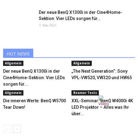
Der neue BenQ X1300i in der Cine4Home-
Sektion: Vier LEDs sorgen für...
7. Mai 2021
HOT NEWS
Allgemein
Allgemein
Der neue BenQ X1300i in der
„The Next Generation“: Sony
Cine4Home-Sektion: Vier LEDs
VPL-VW520, VW320 und HW65
sorgen für...
Allgemein
Beamer Tests
Die inneren Werte: BenQ W5700
XXL-Seminar: BenQ W4000i 4K
Tear Down!
LED Projektor – Alles was Ihr
über...