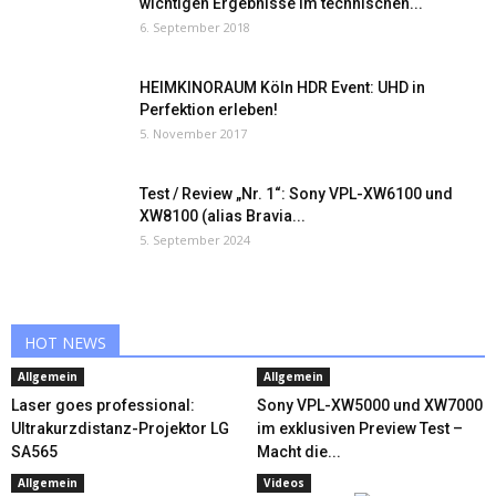
wichtigen Ergebnisse im technischen...
6. September 2018
HEIMKINORAUM Köln HDR Event: UHD in
Perfektion erleben!
5. November 2017
Test / Review „Nr. 1“: Sony VPL-XW6100 und
XW8100 (alias Bravia...
5. September 2024
HOT NEWS
Allgemein
Allgemein
Laser goes professional:
Sony VPL-XW5000 und XW7000
Ultrakurzdistanz-Projektor LG
im exklusiven Preview Test –
SA565
Macht die...
Allgemein
Videos