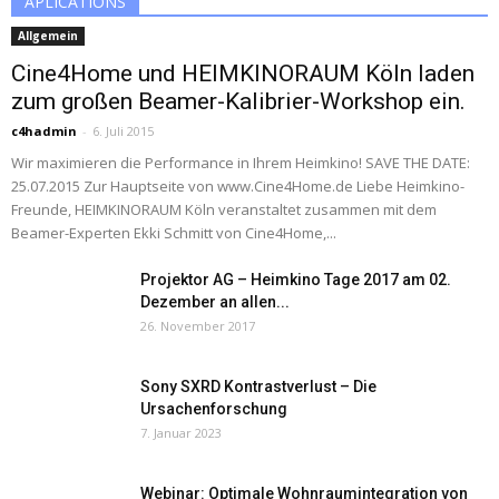
APLICATIONS
Allgemein
Cine4Home und HEIMKINORAUM Köln laden
zum großen Beamer-Kalibrier-Workshop ein.
c4hadmin
-
6. Juli 2015
Wir maximieren die Performance in Ihrem Heimkino! SAVE THE DATE:
25.07.2015 Zur Hauptseite von www.Cine4Home.de Liebe Heimkino-
Freunde, HEIMKINORAUM Köln veranstaltet zusammen mit dem
Beamer-Experten Ekki Schmitt von Cine4Home,...
Projektor AG – Heimkino Tage 2017 am 02.
Dezember an allen...
26. November 2017
Sony SXRD Kontrastverlust – Die
Ursachenforschung
7. Januar 2023
Webinar: Optimale Wohnraumintegration von