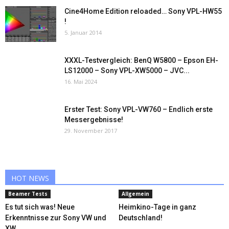
Cine4Home Edition reloaded… Sony VPL-HW55
!
5. Januar 2014
XXXL-Testvergleich: BenQ W5800 – Epson EH-
LS12000 – Sony VPL-XW5000 – JVC...
16. Mai 2024
Erster Test: Sony VPL-VW760 – Endlich erste
Messergebnisse!
29. November 2017
HOT NEWS
Beamer Tests
Allgemein
Es tut sich was! Neue
Heimkino-Tage in ganz
Erkenntnisse zur Sony VW und
Deutschland!
XW...