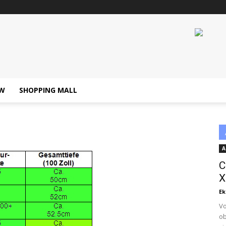
W
SHOPPING MALL
A
C
X
Ek
Vo
ob