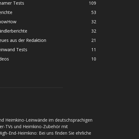
eamer Tests
109
richte
53
nowHow
32
ndlerberichte
32
eues aus der Redaktion
21
einwand Tests
11
ideos
10
und Heimkino-Leinwände im deutschsprachigen
ser-TVs und Heimkino-Zubehör mit
gh-End-Heimkino: Bei uns finden Sie ehrliche