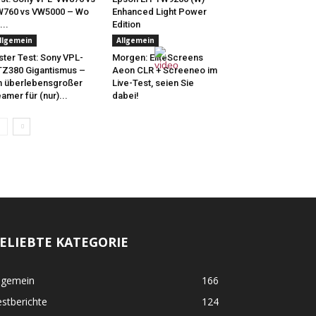
760 vs VW5000 – Wo
Enhanced Light Power
...
Edition
llgemein
Allgemein
ster Test: Sony VPL-
Morgen: EliteScreens
Z380 Gigantismus –
Aeon CLR + Screeneo im
n überlebensgroßer
Live-Test, seien Sie
amer für (nur)...
dabei!
ELIEBTE KATEGORIE
lgemein
166
stberichte
124