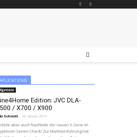
APLICATIONS
llgemein
ine4Home Edition: JVC DLA-
500 / X700 / X900
ki Schmitt
-
20. Januar 2014
rteile aber auch Nachteile der neuen X-Serie im
jektiven Serien-Check! Zur Markteinführung hat