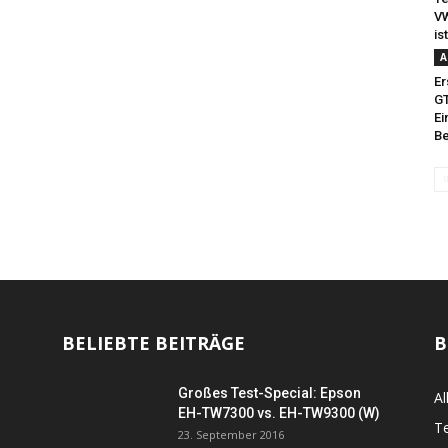
VW
ist
A
Er
GT
Ei
Be
BELIEBTE BEITRÄGE
B
Großes Test-Special: Epson
Al
EH-TW7300 vs. EH-TW9300 (W)
Te
23. September 2016