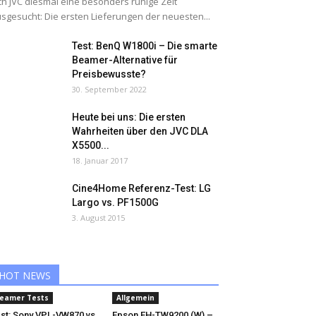
ch JVC diesmal eine besonders ruhige Zeit
sgesucht: Die ersten Lieferungen der neuesten...
Test: BenQ W1800i – Die smarte
Beamer-Alternative für
Preisbewusste?
30. September 2022
Heute bei uns: Die ersten
Wahrheiten über den JVC DLA
X5500...
18. Januar 2017
Cine4Home Referenz-Test: LG
Largo vs. PF1500G
3. August 2015
HOT NEWS
eamer Tests
Allgemein
st: Sony VPL-VW870 vs
Epson EH-TW9200 (W) –