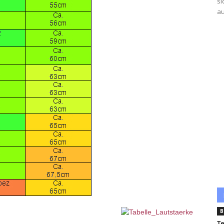
si
au
B
Te