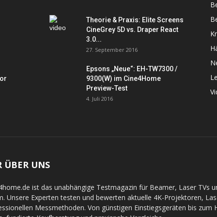
B
Be
Theorie & Praxis: Elite Screens
CineGrey 5D vs. Draper React
K
3.0...
Hä
27. September 2016
N
Epsons „Neue“: EH-TW7300 /
L
tor
9300(W) im Cine4Home
Preview-Test
V
4. Juli 2016
R ÜBER UNS
4home.de ist das unabhängige Testmagazin für Beamer, Laser TVs 
. Unsere Experten testen und bewerten aktuelle 4K-Projektoren, La
essionellen Messmethoden. Von günstigen Einstiegsgeräten bis zum Hi