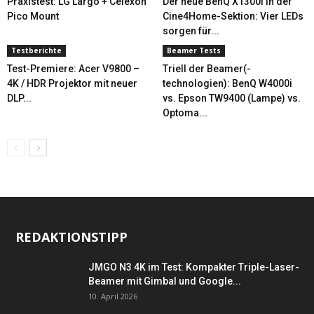
Praxistest: LG Largo + Celexon
Der neue BenQ X1300i in der
Pico Mount
Cine4Home-Sektion: Vier LEDs
sorgen für...
Testberichte
Beamer Tests
Test-Premiere: Acer V9800 –
Triell der Beamer(-
4K / HDR Projektor mit neuer
technologien): BenQ W4000i
DLP...
vs. Epson TW9400 (Lampe) vs.
Optoma...
REDAKTIONSTIPP
JMGO N3 4K im Test: Kompakter Triple-Laser-
Beamer mit Gimbal und Google...
10. April 2026