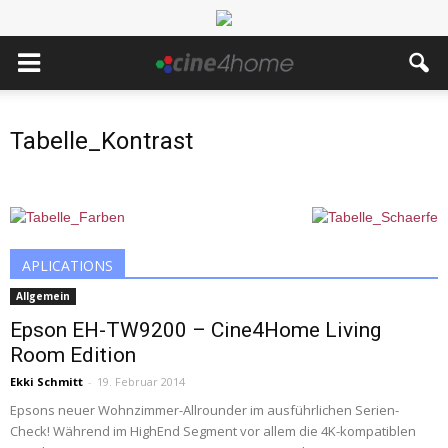
Tabelle_Kontrast
APLICATIONS
Allgemein
Epson EH-TW9200 – Cine4Home Living
Room Edition
Ekki Schmitt
-
19. Februar 2014
Epsons neuer Wohnzimmer-Allrounder im ausführlichen Serien-
Check! Während im HighEnd Segment vor allem die 4K-kompatiblen