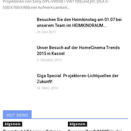
Projektoren von Sony (VPL-VW500 / VW1100) und JVC (DLA X-
500/X700/X900) viel Aufmerksamkeit...
Besuchen Sie den Heimkinotag am 01.07 bei
unserem Team im HEIMKINORAUM...
26. Juni 2017
Unser Besuch auf der HomeCinema Trends
2015 in Kassel
5. Oktober 2015
Giga Special: Projektoren-Lichtquellen der
Zukunft!
18. März 2014
HOT NEWS
Allgemein
Allgemein