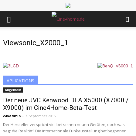
Viewsonic_X2000_1
APLICATIONS
Allgemein
Der neue JVC Kenwood DLA X5000 (X7000 /
X9000) im Cine4Home-Beta-Test
c4hadmin
-
7. September 2015
Der Hersteller verspricht viel bei seinen neuen Geräten, doch was
sagt die Realität? Die internationale Funkausstellung hat begonnen