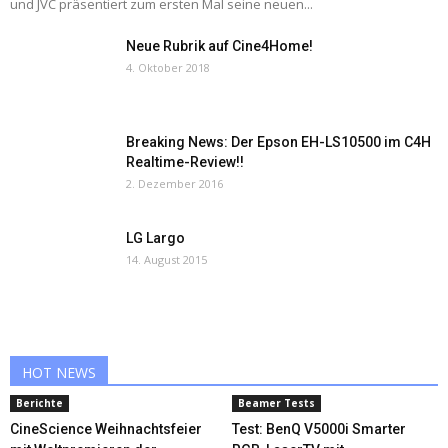
und JVC präsentiert zum ersten Mal seine neuen...
Neue Rubrik auf Cine4Home!
4. Oktober 2018
Breaking News: Der Epson EH-LS10500 im C4H
Realtime-Review!!
2. Dezember 2016
LG Largo
14. August 2015
HOT NEWS
Berichte
Beamer Tests
CineScience Weihnachtsfeier
Test: BenQ V5000i Smarter