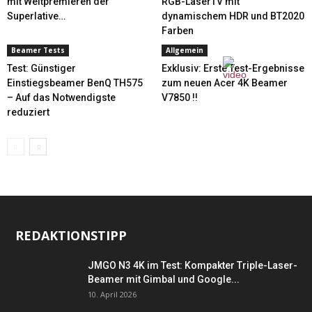
mit Weltpremieren der
RGB-LaserTV mit
Superlative…
dynamischem HDR und BT2020
Farben
Beamer Tests
Allgemein
Test: Günstiger
Exklusiv: Erste Test-Ergebnisse
Einstiegsbeamer BenQ TH575
zum neuen Acer 4K Beamer
– Auf das Notwendigste
V7850 !!
reduziert
REDAKTIONSTIPP
JMGO N3 4K im Test: Kompakter Triple-Laser-
Beamer mit Gimbal und Google...
10. April 2026