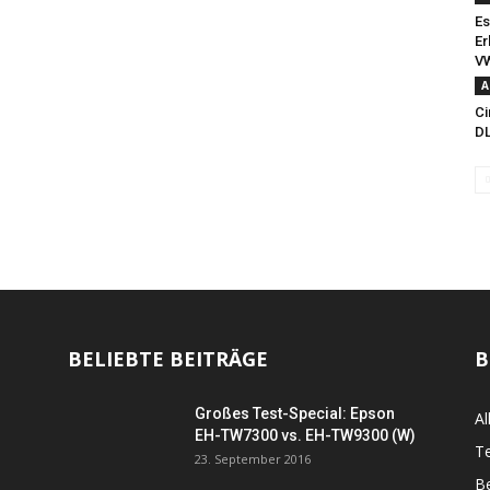
Es
Er
VW
A
Ci
D
BELIEBTE BEITRÄGE
B
Großes Test-Special: Epson
Al
EH-TW7300 vs. EH-TW9300 (W)
Te
23. September 2016
B