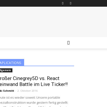
APLICATIONS
llgemein
roßer Cinegrey5D vs. React
einwand Battle im Live Ticker!!
ki Schmitt
-
2. Oktober 2016
ute ist es wieder soweit: Unsere portable
ezialkonstruktion wurde gestern fertig gestellt: