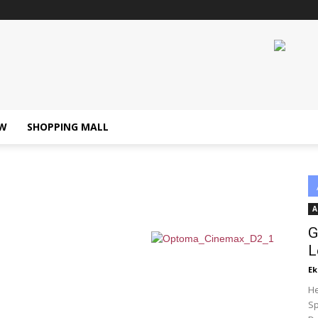
W
SHOPPING MALL
A
G
L
Ek
He
Sp