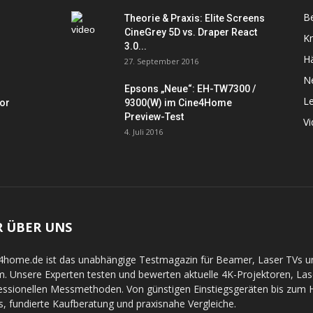
Be
Theorie & Praxis: Elite Screens
CineGrey 5D vs. Draper React
K
3.0...
Hä
27. September 2016
N
Epsons „Neue“: EH-TW7300 /
L
tor
9300(W) im Cine4Home
Preview-Test
V
4. Juli 2016
R ÜBER UNS
4home.de ist das unabhängige Testmagazin für Beamer, Laser TVs 
. Unsere Experten testen und bewerten aktuelle 4K-Projektoren, La
essionellen Messmethoden. Von günstigen Einstiegsgeräten bis zum Hi
s, fundierte Kaufberatung und praxisnahe Vergleiche.