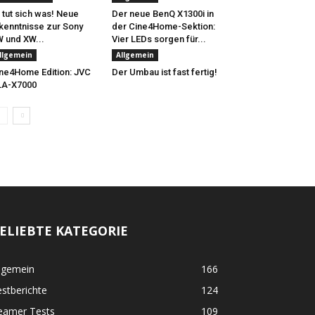
 tut sich was! Neue
Der neue BenQ X1300i in
kenntnisse zur Sony
der Cine4Home-Sektion:
 und XW...
Vier LEDs sorgen für...
llgemein
Allgemein
ne4Home Edition: JVC
Der Umbau ist fast fertig!
LA-X7000
ELIEBTE KATEGORIE
lgemein
166
stberichte
124
eamer Tests
109