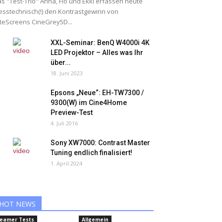
s "Test-Trio" Anna, Flo und Ekki erfassen heute
sstechnisch(!) den Kontrastgewinn von
iteScreens CineGrey5D...
XXL-Seminar: BenQ W4000i 4K
LED Projektor – Alles was Ihr
über...
18. Juni 2023
Epsons „Neue“: EH-TW7300 /
9300(W) im Cine4Home
Preview-Test
4. Juli 2016
Sony XW7000: Contrast Master
Tuning endlich finalisiert!
1. April 2024
HOT NEWS
eamer Tests
Allgemein