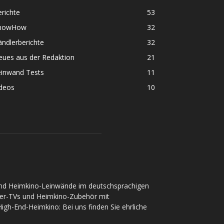
richte
53
nowHow
32
ndlerberichte
32
eues aus der Redaktion
21
einwand Tests
11
ideos
10
und Heimkino-Leinwände im deutschsprachigen
ser-TVs und Heimkino-Zubehör mit
gh-End-Heimkino: Bei uns finden Sie ehrliche