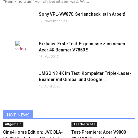
"Heimkinoraum" vorführbereit sein wird. Wir...
Sony VPL-VW870, Seriencheck ist in Arbeit!
17. November 2018
Exklusiv: Erste Test-Ergebnisse zum neuen
Acer 4K Beamer V7850 !!
18. Mai 2017
JMGO N3 4K im Test: Kompakter Triple-Laser-
Beamer mit Gimbal und Google...
10. April 2026
HOT NEWS
Allgemein
Testberichte
Cine4Home Edition: JVC DLA-
Test-Premiere: Acer V9800 –