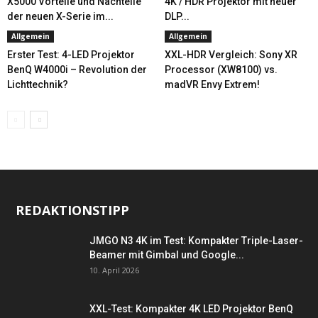
X5000 Vorteile und Nachteile
4K / HDR Projektor mit neuer
der neuen X-Serie im...
DLP...
Allgemein
Allgemein
Erster Test: 4-LED Projektor
XXL-HDR Vergleich: Sony XR
BenQ W4000i – Revolution der
Processor (XW8100) vs.
Lichttechnik?
madVR Envy Extrem!
REDAKTIONSTIPP
JMGO N3 4K im Test: Kompakter Triple-Laser-
Beamer mit Gimbal und Google...
10. April 2026
XXL-Test: Kompakter 4K LED Projektor BenQ